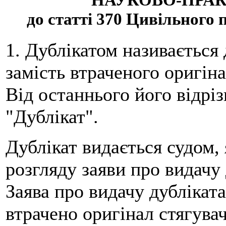
до статті 370 Цивільного
1. Дублікатом називається
замість втраченого оригіна
Від останнього його відріз
"Дублікат".
Дублікат видається судом,
розгляду заяви про видачу 
Заява про видачу дублікат
втрачено оригінал стягува