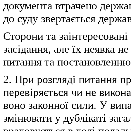
документа втрачено держа
до суду звертається держа
Сторони та заінтересовані
засідання, але їх неявка 
питання та постановленню 
2. При розгляді питання пр
перевіряється чи не викон
воно законної сили. У вип
змінювати у дублікаті заг
враховується в ході подал