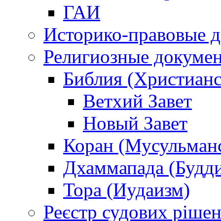
ГАИ
Историко-правовые 
Религиозные докуме
Библия (Христианс
Ветхий Завет
Новый Завет
Коран (Мусульман
Дхаммапада (Будд
Тора (Иудаизм)
Реєстр судових ріше