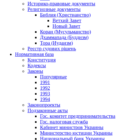
Историко-правовые документы
Религиозные документы
Библия (Христианство)
Ветхий Завет
Новый Завет
Коран (Мусульманство)
Дхаммапада (Буддизм)
Тора (Иудаизм)
Реєстр судових рішень
Нормативная база
Конституция
Кодексы
Законы
Популярные
1991
1992
1993
1994
Законопроекты
Подзаконные акты
Гос. комитет предпринимательства
Гос. налоговая служба
Кабинет министров Украины
Министерство юстиции Украины
Национальный банк Украины