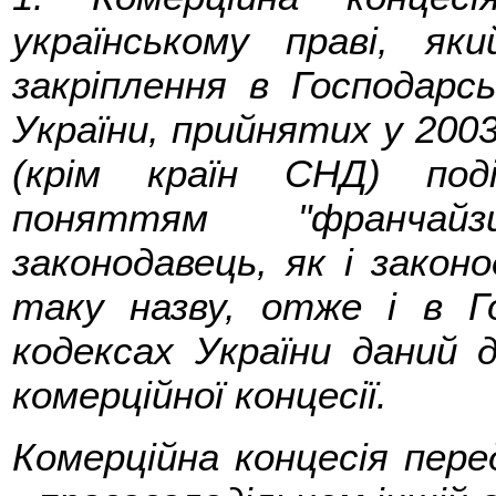
українському праві, я
закріплення в Господарс
України, прийнятих у 2003
(крім країн СНД) под
поняттям "франчайз
законодавець, як і закон
таку назву, отже і в Г
кодексах України даний 
комерційної концесії.
Комерційна концесія пере