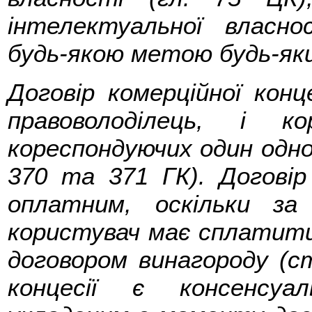
інтелектуальної власн
будь-якою метою будь-як
Договір комерційної конце
правоволоділець, і к
кореспондуючих один одном
370 та 371 ГК). Договір 
оплатним, оскільки за
користувач має сплатити
договором винагороду (ст
концесії є консенсуа