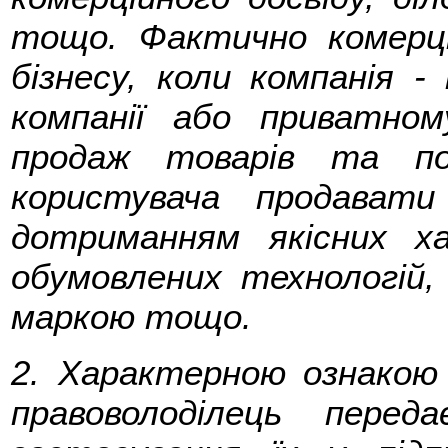
тощо. Фактично комерцій
бізнесу, коли компанія -
компанії або приватно
продаж товарів та по
користувача продават
дотриманням якісних х
обумовлених технологій,
маркою тощо.
2. Характерною ознакою 
правоволоділець перед