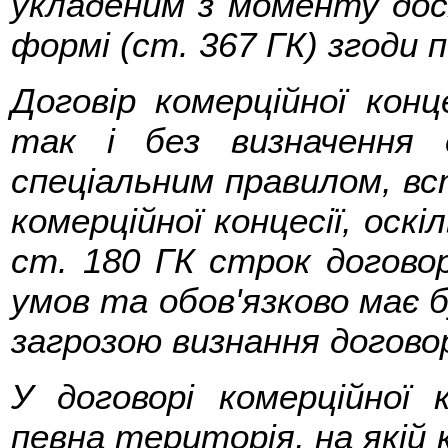
укладеним з моменту дос
формі (ст. 367 ГК) згоди 
Договір комерційної кон
так і без визначення 
спеціальним правилом, вс
комерційної концесії, оскі
ст. 180 ГК строк догово
умов та обов'язково має 
загрозою визнання догово
У договорі комерційної 
певна територія, на якій