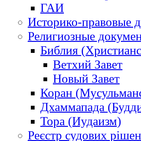
ГАИ
Историко-правовые 
Религиозные докуме
Библия (Христианс
Ветхий Завет
Новый Завет
Коран (Мусульман
Дхаммапада (Будд
Тора (Иудаизм)
Реєстр судових ріше