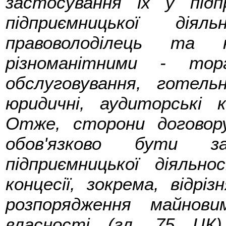
застосування їх у підп
підприємницької дія
правоволоділець та 
різноманітними - тор
обслуговування, готель
юридичні, аудиторські 
Отже, сторони договору
обов'язково бути за
підприємницької діяльно
концесії, зокрема, відрі
розпорядження майнови
власності (гл. 75 ЦК)