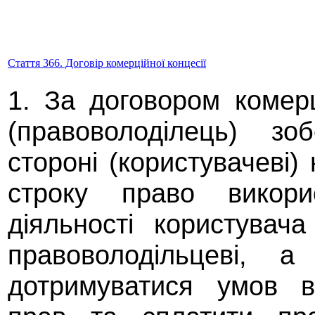
Стаття 366. Договір комерційної концесії
1. За договором комерц
(правоволоділець) зо
стороні (користувачеві)
строку право викори
діяльності користувач
правоволодільцеві, а
дотримуватися умов в