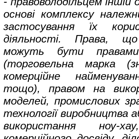
- правоволодільцем іншій 
основі комплексу належн
застосування їх кори
діяльності. Права, щ
можуть бути правами 
(торговельна марка (з
комерційне найменуван
тощо), правом на викор
моделей, промислових зр
технології виробництва а
використання ноу-хау
комерційного досвіду, діл