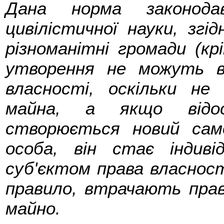
Дана норма законодав
цивілістичної науки, згі
різноманітні громади (кр
утворення не можуть в
власності, оскільки не
майна, а якщо відос
створюється новий сам
особа, він стає індив
суб'єктом права власності
правило, втрачають прав
майно.