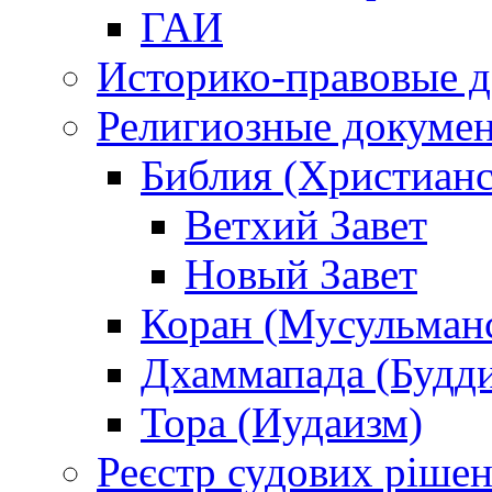
ГАИ
Историко-правовые 
Религиозные докуме
Библия (Христианс
Ветхий Завет
Новый Завет
Коран (Мусульман
Дхаммапада (Будд
Тора (Иудаизм)
Реєстр судових ріше