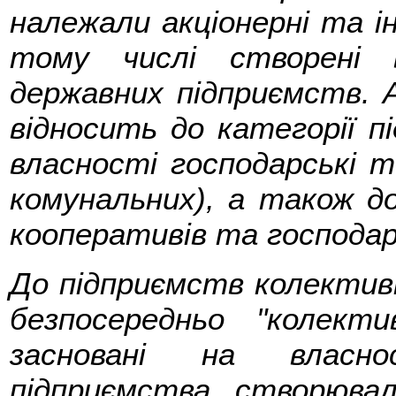
належали акціонерні та і
тому числі створені 
державних підприємств. А
відносить до категорії 
власності господарські 
комунальних), а також до
кооперативів та господа
До підприємств колектив
безпосередньо "колект
засновані на власно
підприємства, створювал