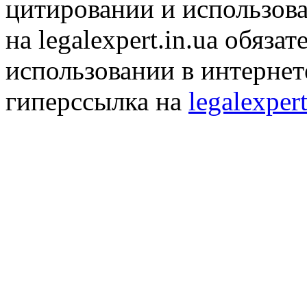
цитировании и использов
на legalexpert.in.ua обяз
использовании в интернет
гиперссылка на
legalexpert