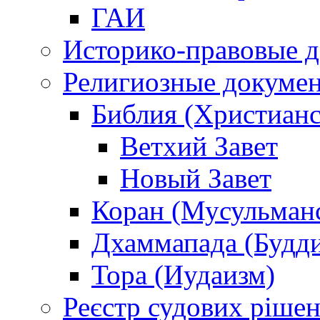
ГАИ
Историко-правовые 
Религиозные докуме
Библия (Христианс
Ветхий Завет
Новый Завет
Коран (Мусульман
Дхаммапада (Будд
Тора (Иудаизм)
Реєстр судових ріше