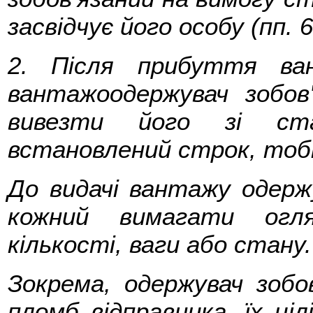
засвідчує його особу (пп. 
2. Після прибуття ва
вантажоодержувач зобо
вивезти його зі ста
встановлений строк, то
До видачі вантажу одерж
кожний вимагати огля
кількості, ваги або стану.
Зокрема, одержувач зобо
пломб відправника, їх ціл