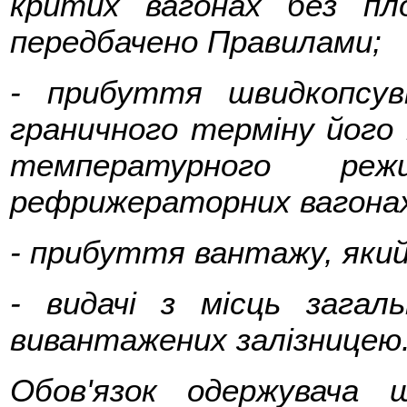
критих вагонах без пл
передбачено Правилами;
- прибуття швидкопсу
граничного терміну його
температурного ре
рефрижераторних вагонах
- прибуття вантажу, який
- видачі з місць загал
вивантажених залізницею
Обов'язок одержувача