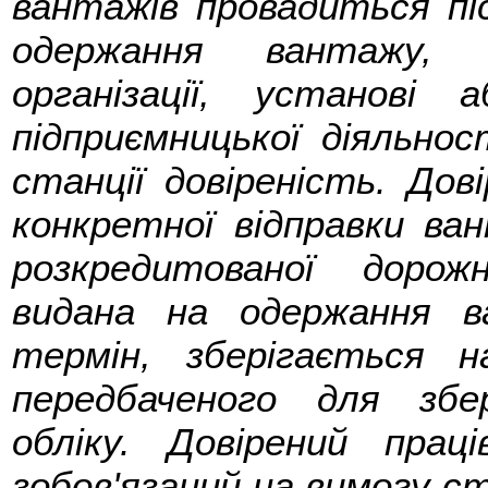
вантажів провадиться п
одержання вантажу, а
організації, установі
підприємницької діяльно
станції довіреність. Дов
конкретної відправки ва
розкредитованої дорожн
видана на одержання в
термін, зберігається н
передбаченого для збе
обліку. Довірений прац
зобов'язаний на вимогу с