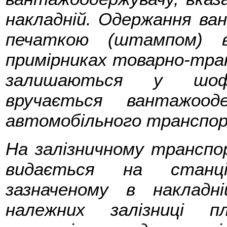
накладній. Одержання ван
печаткою (штампом) в
примірниках товарно-тран
залишаються у шофе
вручається вантажоо
автомобільного транспор
На залізничному транспо
видається на станції
зазначеному в накладн
належних залізниці п