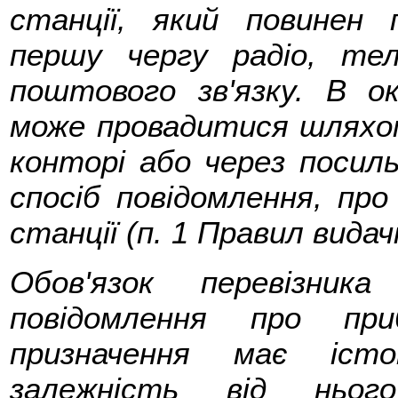
станції, який повинен
першу чергу радіо, те
поштового зв'язку. В о
може провадитися шляхом
конторі або через посил
спосіб повідомлення, про
станції (п. 1 Правил видач
Обов'язок перевізни
повідомлення про п
призначення має істо
залежність від нього