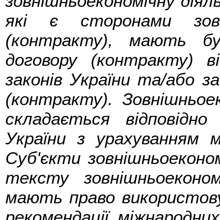
зовнішньоекономічну діяльн
які є сторонами зовн
(контракту), мають б
договору (контракту) в
законів України та/або з
(контракту). Зовнішньое
складається відповідн
України з урахуванням м
Суб'єкти зовнішньоеконом
тексту зовнішньоеконом
мають право використовув
рекомендації міжнародних