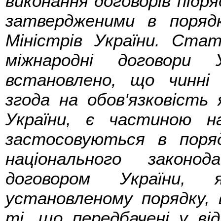
виконання договорів підря
затвердженими в поряд
Міністрів України. Ста
міжнародні договори 
встановлено, що чинні 
згода на обов'язковість
України, є частиною на
застосовуються в поря
національного законо
договором України,
установленому порядку, 
ті, що передбачені у ві