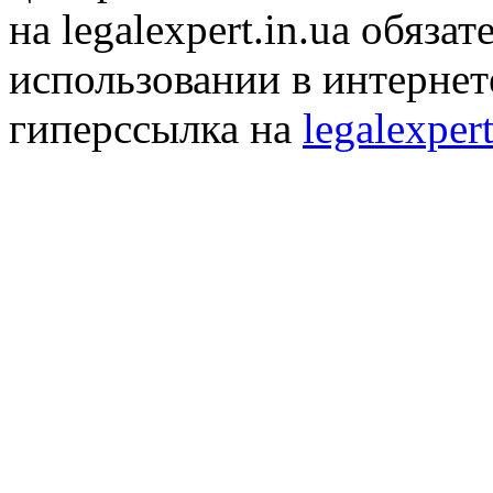
на legalexpert.in.ua обяз
использовании в интернет
гиперссылка на
legalexpert