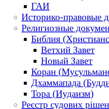
ГАИ
Историко-правовые 
Религиозные докуме
Библия (Христианс
Ветхий Завет
Новый Завет
Коран (Мусульман
Дхаммапада (Будд
Тора (Иудаизм)
Реєстр судових ріше