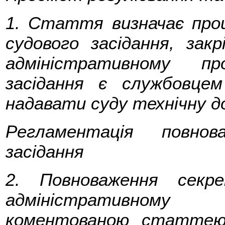
1. Стаття визначає про
судового засідання, зак
адміністративному пр
засідання є службовце
надавати суду технічну до
Регламентація повнов
засідання
2. Повноваження секр
адміністративному
коментованою статтею