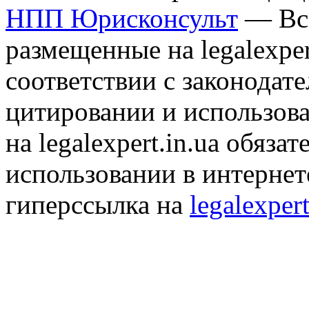
НПП Юрисконсульт
— Все
размещенные на legalexper
соответствии с законодат
цитировании и использов
на legalexpert.in.ua обяз
использовании в интернет
гиперссылка на
legalexpert