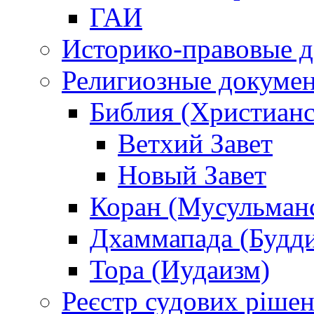
ГАИ
Историко-правовые 
Религиозные докуме
Библия (Христианс
Ветхий Завет
Новый Завет
Коран (Мусульман
Дхаммапада (Будд
Тора (Иудаизм)
Реєстр судових ріше