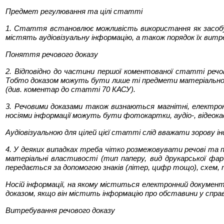
Предмет регулювання та цілі статті
1. Стаття встановлює можливість використання як засобу до
містять аудіовізуальну інформацію, а також порядок їх вит
Поняття речового доказу
2. Відповідно до частини першої коментованої статті реч
Тобто доказом можуть бути лише ті предмети матеріальног
(див. коментар до статті 70 КАСУ).
3. Речовими доказами також визнаються магнітні, електронн
носіями інформації можуть бути фотокартки, аудіо-, відеок
Аудіовізуальною для цілей цієї статті слід вважати зорову 
4. У деяких випадках треба чітко розмежовувати речові та 
матеріальні властивості (тип паперу, вид друкарської фа
передається за допомогою знаків (літер, цифр тощо), схем, 
Носій інформації, на якому міститься електронний документ
доказом, якщо він містить інформацію про обставини у справ
Витребування речового доказу