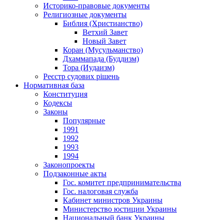
Историко-правовые документы
Религиозные документы
Библия (Христианство)
Ветхий Завет
Новый Завет
Коран (Мусульманство)
Дхаммапада (Буддизм)
Тора (Иудаизм)
Реєстр судових рішень
Нормативная база
Конституция
Кодексы
Законы
Популярные
1991
1992
1993
1994
Законопроекты
Подзаконные акты
Гос. комитет предпринимательства
Гос. налоговая служба
Кабинет министров Украины
Министерство юстиции Украины
Национальный банк Украины