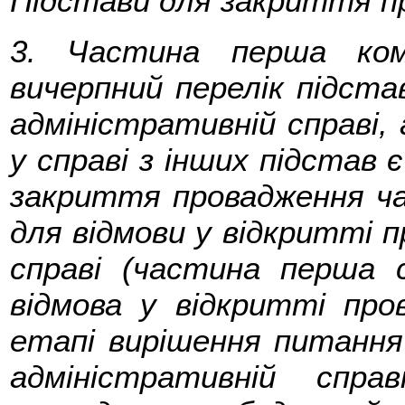
Підстави для закриття п
3. Частина перша ком
вичерпний перелік підст
адміністративній справі
у справі з інших підстав
закриття провадження ч
для відмови у відкритті 
справі (частина перша
відмова у відкритті пр
етапі вирішення питання
адміністративній спр