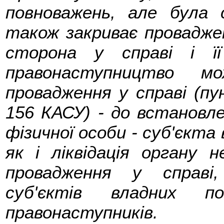
повноважень, але була 
також закриває проваджен
сторона у справі і ї
правонаступництво м
провадження у справі (п
156 КАСУ) - до встановл
фізичної особи - суб'єкта
як і ліквідація органу
провадження у справі
суб'єктів владних п
правонаступників.