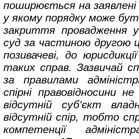
поширюється на заявлені у
у якому порядку може бути
закриття провадження у 
суд за частиною другою ц
позивачеві, до юрисдикці
таких справ. Зазвичай с
за правилами адмініст
спірні правовідносини не
відсутній суб'єкт влад
відсутній спір, тобто сп
компетенції адмініст