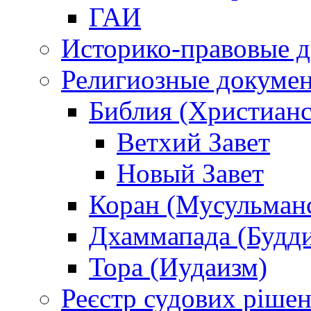
ГАИ
Историко-правовые 
Религиозные докуме
Библия (Христианс
Ветхий Завет
Новый Завет
Коран (Мусульман
Дхаммапада (Будд
Тора (Иудаизм)
Реєстр судових ріше