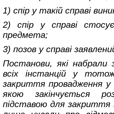
1) спір у такій справі ви
2) спір у справі стос
предмета;
3) позов у справі заявлен
Постанови, які набрали з
всіх інстанцій у тотож
закриття провадження у с
якою закінчується ро
підставою для закриття п