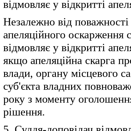
відмовляє у відкритті апе
Незалежно від поважності
апеляційного оскарження с
відмовляє у відкритті апел
якщо апеляційна скарга пр
влади, органу місцевого с
суб'єкта владних повноваж
року з моменту оголошенн
рішення.
5. Суддя-доповідач відмовл