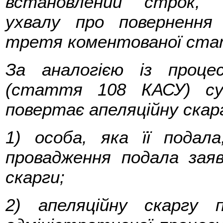
встановлений строк, с
ухвалу про повернення 
третя коментованої ста
За аналогією із проце
(стаття 108 КАСУ) суд
повертає апеляційну скар
1) особа, яка її подал
провадження подала заяв
скарги;
2) апеляційну скаргу