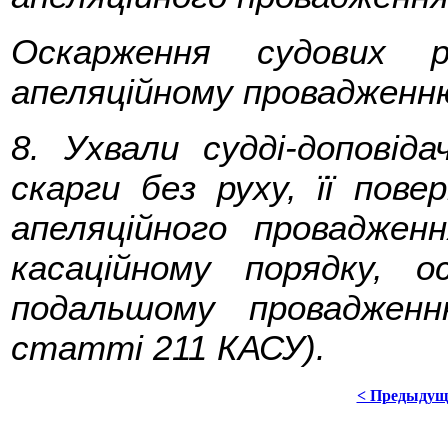
Оскарження судових 
апеляційному провадженн
8. Ухвали судді-доповід
скарги без руху, її пове
апеляційного провадже
касаційному порядку, 
подальшому проваджен
статті 211 КАСУ).
< Предыдущ