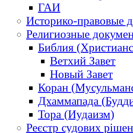
ГАИ
Историко-правовые 
Религиозные докуме
Библия (Христианс
Ветхий Завет
Новый Завет
Коран (Мусульман
Дхаммапада (Будд
Тора (Иудаизм)
Реєстр судових ріше