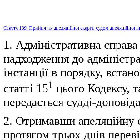
Стаття 189. Прийняття апеляційної скарги судом апеляційної ін
1. Адміністративна справа 
надходження до адміністра
інстанції в порядку, вста
1
статті 15
цього Кодексу, т
передається судді-доповіда
2. Отримавши апеляційну с
протягом трьох днів переві