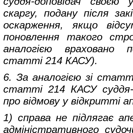
суддя-доповідач своєю 
скаргу, подану після зак
оскарження, якщо відс
поновлення такого стр
аналогією враховано 
статті 214 КАСУ).
6. За аналогією зі ста
статті 214 КАСУ суддя-
про відмову у відкритті а
1) справа не підлягає ап
адміністративного судоч