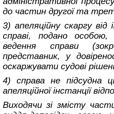
адміністративної процесу
до частин другої та тре
3) апеляційну скаргу від 
справі, подано особою
ведення справи (зок
представник, у довірено
оскаржувати судові рішен
4) справа не підсудна 
апеляційної інстанції від
Виходячи зі змісту час