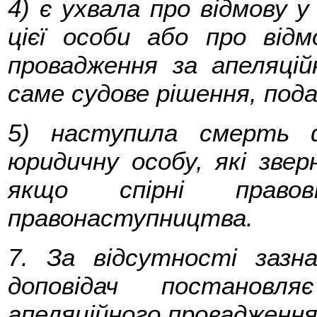
4) є ухвала про відмову у
цієї особи або про відм
провадження за апеляцій
саме судове рішення, под
5) наступила смерть ф
юридичну особу, які звер
якщо спірні правов
правонаступництва.
7. За відсутності зазн
доповідач постановл
апеляційного провадження