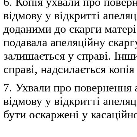
6. Копія ухвали про повер
відмову у відкритті апеля
доданими до скарги матері
подавала апеляційну скаргу
залишається у справі. Інши
справі, надсилається копія
7. Ухвали про повернення 
відмову у відкритті апеля
бути оскаржені у касаційн