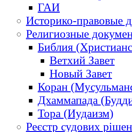
ГАИ
Историко-правовые 
Религиозные докуме
Библия (Христианс
Ветхий Завет
Новый Завет
Коран (Мусульман
Дхаммапада (Будд
Тора (Иудаизм)
Реєстр судових ріше