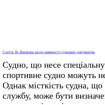
Стаття 36. Винятки щодо наявності суднових документів
Судно, що несе спеціальну
спортивне судно можуть не
Однак місткість судна, що
службу, може бути визнач