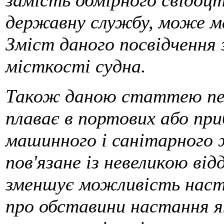
замість обмірного свідоцт
державну службу, може ма
Зміст даного посвідчення 
місткості судна.
Також даною статтею пер
плаває в портових або пр
машинного і санітарного 
пов'язане із невеликою ві
зменшує можливість наста
про обставини настання я