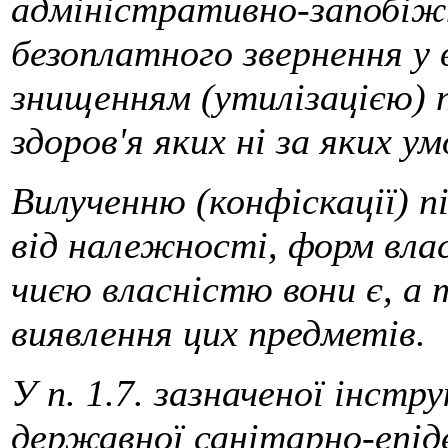
адміністративно-запобіжн
безоплатного звернення у
знищенням (утилізацією) п
здоров'я яких ні за яких 
Вилученню (конфіскації) 
від належності, форм вла
чиєю власністю вони є, а
виявлення цих предметів.
У п. 1.7. зазначеної інстр
державної санітарно-епід