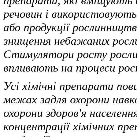
препарати, які вміщують о
речовин і використовують
або продукції рослинництв
знищення небажаних росли
Стимулятори росту рослин-
впливають на процеси рост
Усі хімічні препарати пов
межах задля охорони нав
охорони здоров'я населенн
концентрації хімічних пре