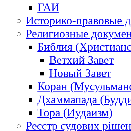
ГАИ
Историко-правовые 
Религиозные докуме
Библия (Христианс
Ветхий Завет
Новый Завет
Коран (Мусульман
Дхаммапада (Будд
Тора (Иудаизм)
Реєстр судових ріше