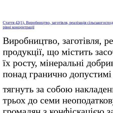
Стаття 42(1). Виробництво, заготівля, реалізація сільськогосп
рівні концентрації
Виробництво, заготівля, ре
продукції, що містить зас
їх росту, мінеральні добри
понад гранично допустимі р
тягнуть за собою накладен
трьох до семи неоподатков
громадян з конфіскацією за