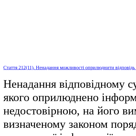
Стаття 212(11). Ненадання можливості оприлюднити відповідь 
Ненадання відповідному су
якого оприлюднено інформ
недостовірною, на його ви
визначеному законом поря