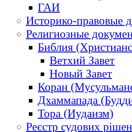
ГАИ
Историко-правовые 
Религиозные докуме
Библия (Христианс
Ветхий Завет
Новый Завет
Коран (Мусульман
Дхаммапада (Будд
Тора (Иудаизм)
Реєстр судових ріше