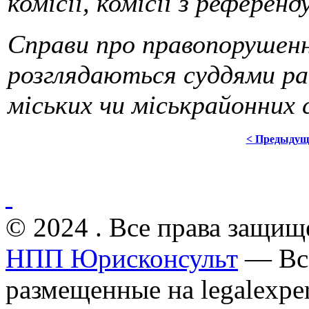
комісії, комісії з референд
Справи про правопорушенн
розглядаються суддями рай
міських чи міськрайонних с
< Предыдущ
© 2024 . Все права защищ
НПП Юрисконсульт
— Все
размещенные на legalexper