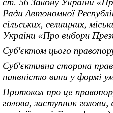
ст. 56 Закону України «П
Ради Автономної Республі
сільських, селищних, міськ
України «Про вибори През
Суб'єктом цього правопор
Суб'єктивна сторона пра
наявністю вини у формі ум
Протокол про це правопо
голова, заступник голови, 