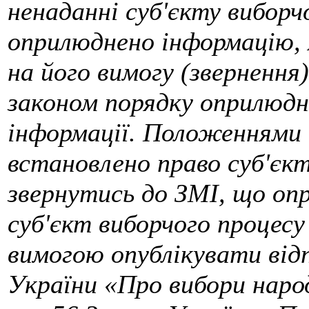
ненаданні суб'єкту виборч
оприлюднено інформацію, 
на його вимогу (звернення
законом порядку оприлюдн
інформації. Положеннями 
встановлено право суб'єкт
звернутись до ЗМІ, що оп
суб'єкт виборчого процес
вимогою опублікувати відп
України «Про вибори народ