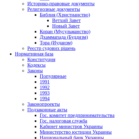
Историко-правовые документы
Религиозные документы
Библия (Христианство)
Ветхий Завет
Новый Завет
Коран (Мусульманство)
Дхаммапада (Буддизм)
Тора (Иудаизм)
Реєстр судових рішень
Нормативная база
Конституция
Кодексы
Законы
Популярные
1991
1992
1993
1994
Законопроекты
Подзаконные акты
Гос. комитет предпринимательства
Гос. налоговая служба
Кабинет министров Украины
Министерство юстиции Украины
Национальный банк Украины