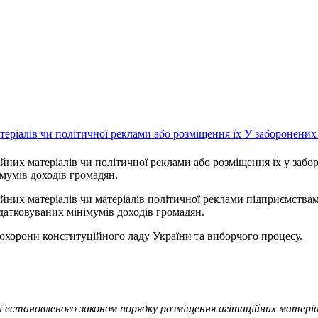
теріалів чи політичної реклами або розміщення їх У заборонених
них матеріалів чи політичної реклами або розміщення їх у забо
мумів доходів громадян.
них матеріалів чи матеріалів політичної реклами підприємства
датковуваних мінімумів доходів громадян.
 охорони конституційного ладу України та виборчого процесу.
 встановленого законом порядку розміщення агітаційних матеріал