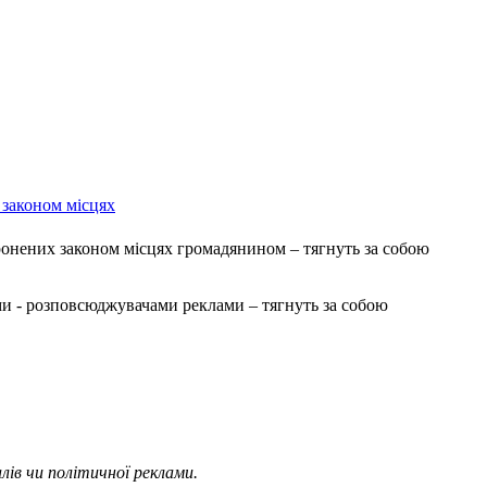
 законом місцях
ронених законом місцях громадянином – тягнуть за собою
ми - розповсюджувачами реклами – тягнуть за собою
ів чи політичної реклами.