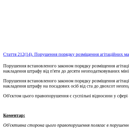
Стаття 212(14). Порушення порядку розміщення агітаційних ма
Порушення встановленого законом порядку розміщення агітацій
накладення штрафу від п'яти до десяти неоподатковуваних міні
Порушення встановленого законом порядку розміщення агітацій
накладення штрафу на посадових осіб від ста до двохсот неопо
Об'єктом цього правопорушення є суспільні відносини у сфері
Коментар:
Об'єктивна сторона цього правопорушення полягає в порушенні