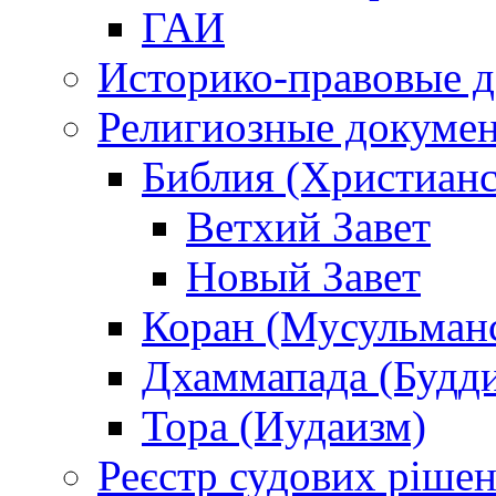
ГАИ
Историко-правовые 
Религиозные докуме
Библия (Христианс
Ветхий Завет
Новый Завет
Коран (Мусульман
Дхаммапада (Будд
Тора (Иудаизм)
Реєстр судових ріше