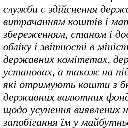
служби є здійснення держ
витрачанням коштів і мат
збереженням, станом і до
обліку і звітності в мініс
державних комітетах, де
установах, а також на під
які отримують кошти з бю
державних валютних фонді
щодо усунення виявлених н
запобігання їм у майбутнь