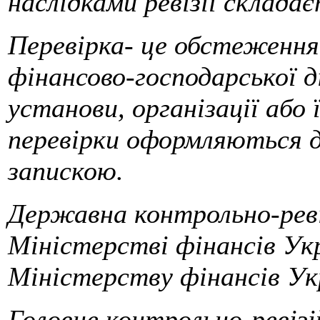
наслідками ревізії склада
Перевірка- це обстеження 
фінансово-господарської д
установи, організації або ї
перевірки оформляються д
запискою.
Державна контрольно-реві
Міністерстві фінансів Укр
Міністерству фінансів Ук
Головне контрольно-ревізі