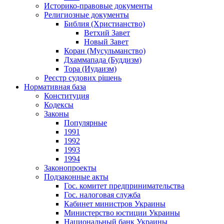
Историко-правовые документы
Религиозные документы
Библия (Христианство)
Ветхий Завет
Новый Завет
Коран (Мусульманство)
Дхаммапада (Буддизм)
Тора (Иудаизм)
Реєстр судових рішень
Нормативная база
Конституция
Кодексы
Законы
Популярные
1991
1992
1993
1994
Законопроекты
Подзаконные акты
Гос. комитет предпринимательства
Гос. налоговая служба
Кабинет министров Украины
Министерство юстиции Украины
Национальный банк Украины