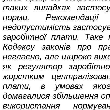
таких випадках застос
норми. Рекомендації
недопустимість застосув
заробітної плати. Таке 
Кодексу законів про пр
негласно, але широко вик
як регулятор заробітн
жорстким централізова
плати, в умовах яког
домагалися збільшення оп
використання нормув