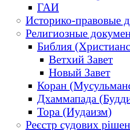
ГАИ
Историко-правовые 
Религиозные докуме
Библия (Христианс
Ветхий Завет
Новый Завет
Коран (Мусульман
Дхаммапада (Будд
Тора (Иудаизм)
Реєстр судових ріше