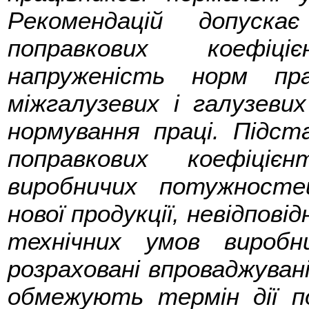
Рекомендацій допуска
поправкових коефіц
напруженість норм пра
міжгалузевих і галузеви
нормування праці. Підс
поправкових коефіці
виробничих потужностей
нової продукції, невідпові
технічних умов вироб
розраховані впроваджувані
обмежують термін дії по