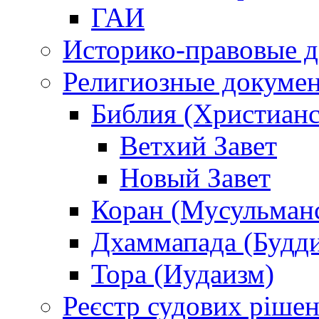
ГАИ
Историко-правовые 
Религиозные докуме
Библия (Христианс
Ветхий Завет
Новый Завет
Коран (Мусульман
Дхаммапада (Будд
Тора (Иудаизм)
Реєстр судових ріше