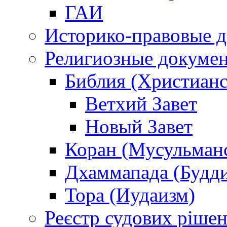
ГАИ
Историко-правовые 
Религиозные докуме
Библия (Христианс
Ветхий Завет
Новый Завет
Коран (Мусульман
Дхаммапада (Будд
Тора (Иудаизм)
Реєстр судових ріше