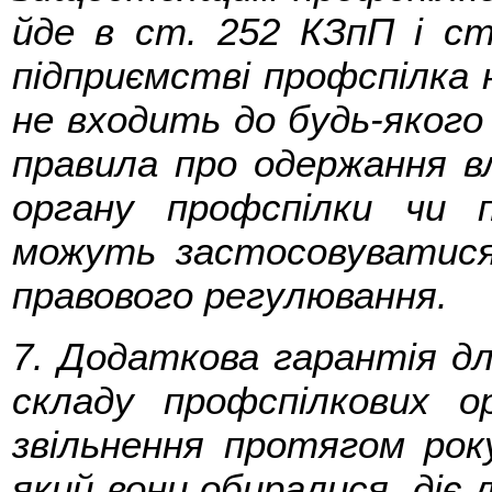
йде в ст. 252 КЗпП і ст
підприємстві профспілка 
не входить до будь-якого
правила про одержання 
органу профспілки чи п
можуть застосовуватися
правового регулювання.
7. Додаткова гарантія для
складу профспілкових ор
звільнення протягом року
який вони обиралися, діє л