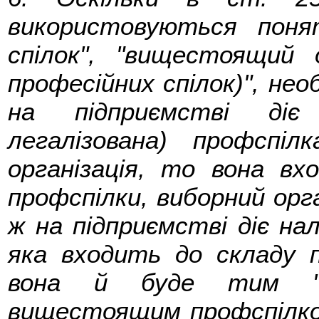
використовуються поня
спілок", "вищестоящий 
професійних спілок)", не
на підприємстві діє
легалізована) профспіл
організація, то вона вх
профспілки, виборний орг
ж на підприємстві діє на
яка входить до складу п
вона й буде тим "про
вищестоящим профспілков