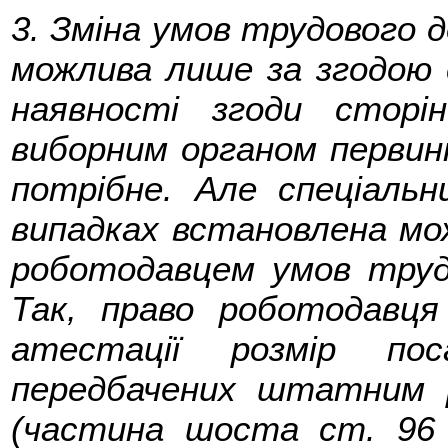
3. Зміна умов трудового д
можлива лише за згодою 
наявності згоди стор
виборним органом первинно
потрібне. Але спеціаль
випадках встановлена мо
роботодавцем умов трудо
Так, право роботодавц
атестації розмір по
передбачених штатним р
(частина шоста ст. 96 