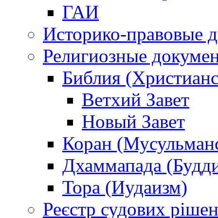
ГАИ
Историко-правовые 
Религиозные докуме
Библия (Христианс
Ветхий Завет
Новый Завет
Коран (Мусульман
Дхаммапада (Будд
Тора (Иудаизм)
Реєстр судових ріше