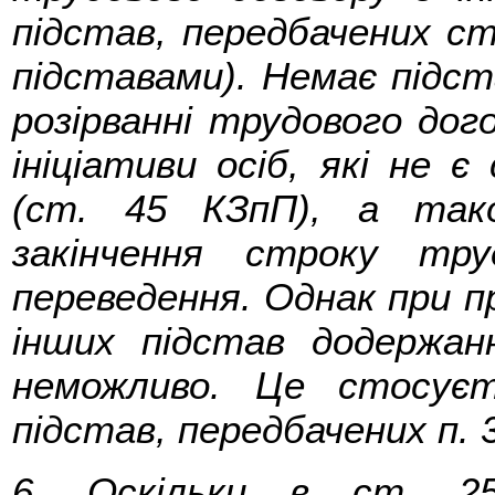
підстав, передбачених ст
підставами). Немає підст
розірванні трудового дого
ініціативи осіб, які не 
(ст. 45 КЗпП), а так
закінчення строку тру
переведення. Однак при п
інших підстав додержан
неможливо. Це стосуєт
підстав, передбачених п. 3
6. Оскільки в ст. 2