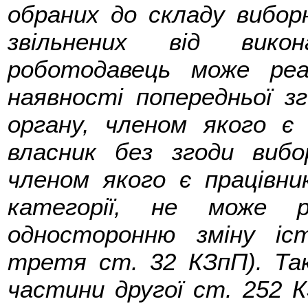
обраних до складу виборн
звільнених від викон
роботодавець може ре
наявності попередньої з
органу, членом якого є 
власник без згоди вибо
членом якого є працівни
категорії, не може р
односторонню зміну іс
третя ст. 32 КЗпП). Та
частини другої ст. 252 