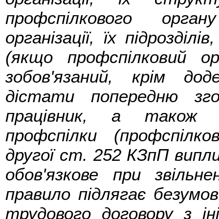
профспілкового орган
організації, їх підрозділ
(якщо профспілковий о
зобов'язаний, крім дод
дістати попередню зг
працівник, а також 
профспілки (профспілко
другої ст. 252 КЗпП випл
обов'язкове при звільне
правило підлягає безумов
трудового договору з ін