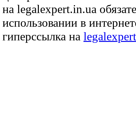
на legalexpert.in.ua обяз
использовании в интернет
гиперссылка на
legalexpert