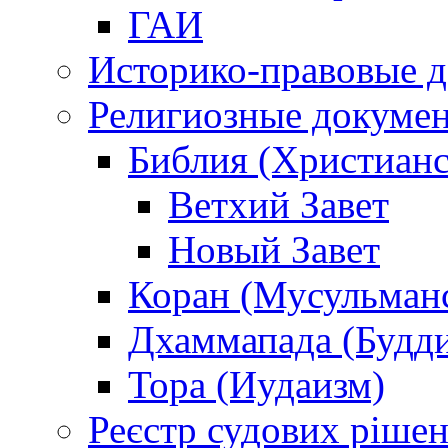
ГАИ
Историко-правовые 
Религиозные докуме
Библия (Христианс
Ветхий Завет
Новый Завет
Коран (Мусульман
Дхаммапада (Будд
Тора (Иудаизм)
Реєстр судових ріше