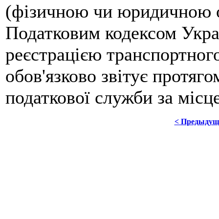
(фізичною чи юридичною о
Податковим кодексом Укра
реєстрацією транспортного
обов'язково звітує протяг
податкової служби за місц
< Предыдущ