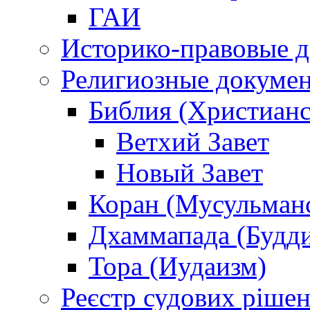
ГАИ
Историко-правовые 
Религиозные докуме
Библия (Христианс
Ветхий Завет
Новый Завет
Коран (Мусульман
Дхаммапада (Будд
Тора (Иудаизм)
Реєстр судових ріше