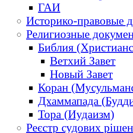
ГАИ
Историко-правовые 
Религиозные докуме
Библия (Христианс
Ветхий Завет
Новый Завет
Коран (Мусульман
Дхаммапада (Будд
Тора (Иудаизм)
Реєстр судових ріше