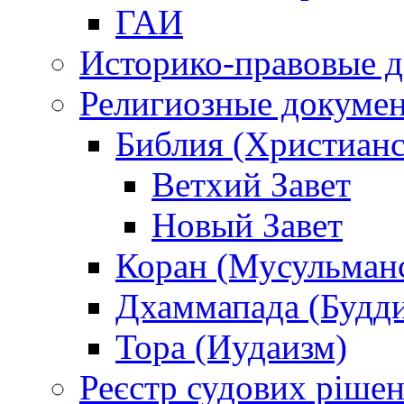
ГАИ
Историко-правовые 
Религиозные докуме
Библия (Христианс
Ветхий Завет
Новый Завет
Коран (Мусульман
Дхаммапада (Будд
Тора (Иудаизм)
Реєстр судових ріше