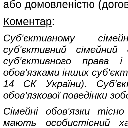
або домовленістю (догов
Коментар
:
Суб'єктивному сіме
суб'єктивний сімейний 
суб'єктивного права і
обов'язками інших суб'єкт
14 СК України). Суб'є
обов'язкової поведінки зоб
Сімейні обов'язки тісно
мають особистісний х