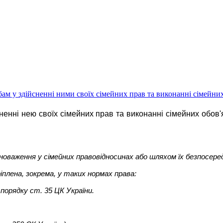
ам у здійсненні ними своїх сімейних прав та виконанні сімейних
сненні нею своїх сімейних прав та виконанні сімейних обов'
новаження у сімейних правовідносинах або шляхом їх безпосеред
іплена, зокрема, у таких нормах права:
 порядку ст. 35 ЦК України.