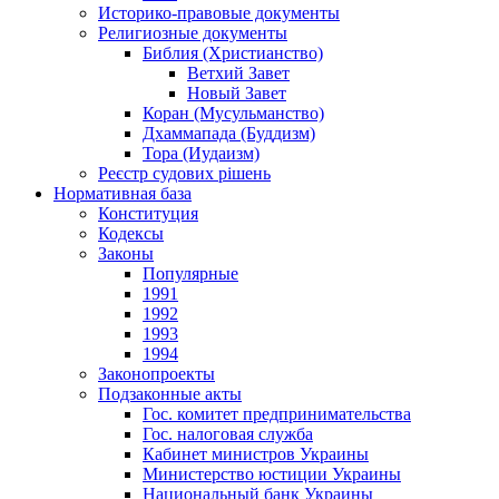
Историко-правовые документы
Религиозные документы
Библия (Христианство)
Ветхий Завет
Новый Завет
Коран (Мусульманство)
Дхаммапада (Буддизм)
Тора (Иудаизм)
Реєстр судових рішень
Нормативная база
Конституция
Кодексы
Законы
Популярные
1991
1992
1993
1994
Законопроекты
Подзаконные акты
Гос. комитет предпринимательства
Гос. налоговая служба
Кабинет министров Украины
Министерство юстиции Украины
Национальный банк Украины