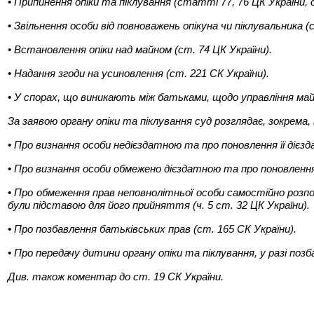
• Припинення опіки та піклування (статті 77, 76 ЦК України, 
• Звільнення особи від повноважень опікуна чи піклувальника (
• Встановлення опіки над майном (ст. 74 ЦК України).
• Надання згоди на усиновлення (ст. 221 СК України).
• У спорах, що виникають між батьками, щодо управління май
За заявою органу опіки та піклування суд розглядає, зокрема,
• Про визнання особи недієздатною та про поновлення її дієзда
• Про визнання особи обмежено дієздатною та про поновлення її
• Про обмеження прав неповнолітньої особи самостійно розп
були підставою для його прийняття (ч. 5 ст. 32 ЦК України).
• Про позбавлення батьківських прав (ст. 165 СК України).
• Про передачу дитини органу опіки та піклування, у разі поз
Див. також коментар до ст. 19 СК України.