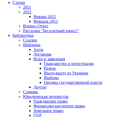
Статьи
2011
2012
Январь 2012
Февраль 2012
Вопрос-Ответ
Рассылки "Бесплатный юрист"
Библиотека
Ссылки
Шаблоны
Акты
Договоры
Иски и заявления
Гражданство и регистрация
Разное
Въезд-выезд из Украины
Выборы
Органы государственной власти
Другие
Словарь
Юридическая литература
Гражданское право
Финансово-кредитное право
Земельное право
ГАИ