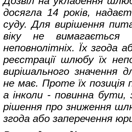
Дозвіл на укладення шлю
досягла 14 років, надає
суду. Для вирішення пи
віку не вимагається 
неповнолітніх. Їх згода а
реєстрації шлюбу їх неп
вирішального значення д
не має. Проте їх позиція
а інколи - повинна бути,
рішення про зниження шлюб
згода або заперечення юри