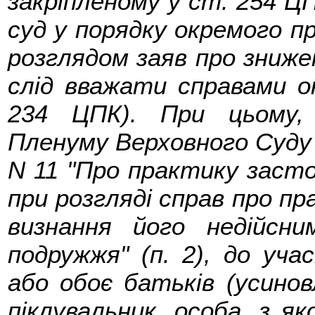
закріпленому у ст. 254 ЦП
суд у порядку окремого пр
розглядом заяв про зниже
слід вважати справами о
234 ЦПК). При цьому,
Пленуму Верховного Суду У
N 11 "Про практику заст
при розгляді справ про пр
визнання його недійсн
подружжя" (п. 2), до уча
або обоє батьків (усинов
піклувальник, особа, з я