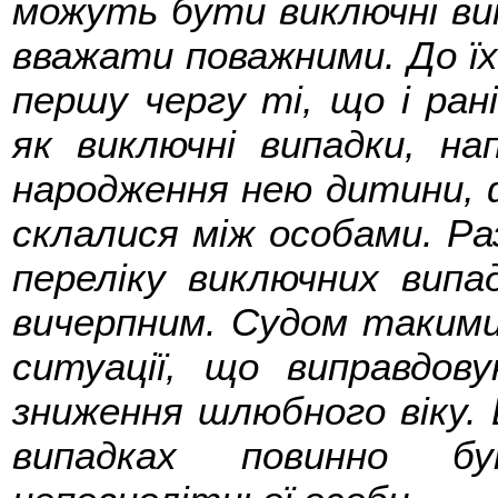
можуть бути виключні вип
вважати поважними. До їх 
першу чергу ті, що і ра
як виключні випадки, нап
народження нею дитини, 
склалися між особами. Ра
переліку виключних випа
вичерпним. Судом такими
ситуації, що виправдо
зниження шлюбного віку.
випадках повинно бу