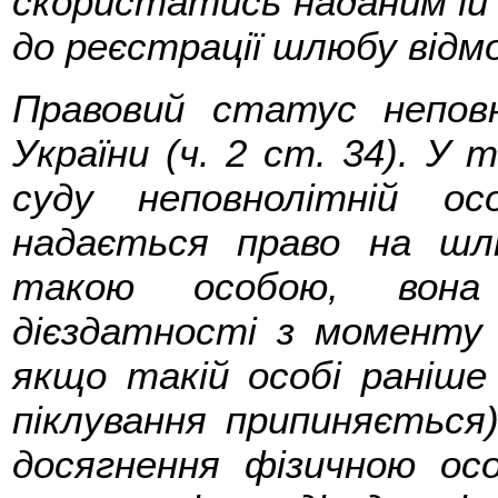
скористатись наданим їй
до реєстрації шлюбу відмо
Правовий статус неповн
України (ч. 2 ст. 34). У 
суду неповнолітній ос
надається право на шл
такою особою, вона 
дієздатності з моменту 
якщо такій особі раніше 
піклування припиняється
досягнення фізичною о