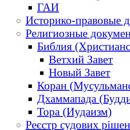
ГАИ
Историко-правовые 
Религиозные докуме
Библия (Христианс
Ветхий Завет
Новый Завет
Коран (Мусульман
Дхаммапада (Будд
Тора (Иудаизм)
Реєстр судових ріше