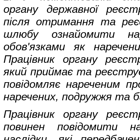
органу державної реєст
після отримання та реє
шлюбу ознайомити на
обов'язками як наречен
Працівник органу реєстр
який приймає та реєстру
повідомляє нареченим про
наречених, подружжя та б
Працівник органу реєст
повинен повідомити н
наслідки, які передбаче