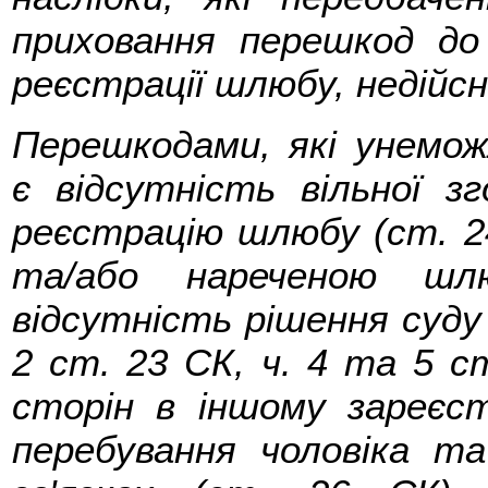
приховання перешкод до
реєстрації шлюбу, недійс
Перешкодами, які унемо
є відсутність вільної з
реєстрацію шлюбу (ст. 2
та/або нареченою шл
відсутність рішення суду
2 ст. 23 СК, ч. 4 та 5 ст
сторін в іншому зареєс
перебування чоловіка т