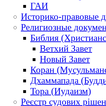
ГАИ
Историко-правовые 
Религиозные докуме
Библия (Христианс
Ветхий Завет
Новый Завет
Коран (Мусульман
Дхаммапада (Будд
Тора (Иудаизм)
Реєстр судових ріше