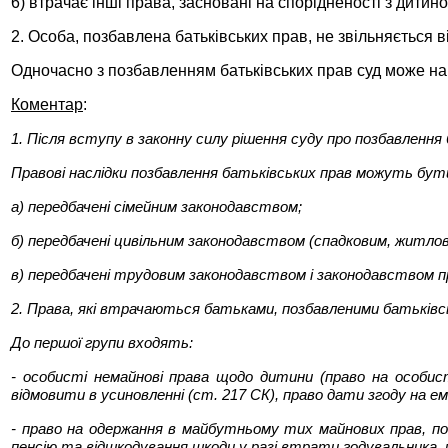
6) втрачає інші права, засновані на спорідненості з дитин
2. Особа, позбавлена батьківських прав, не звільняється 
Одночасно з позбавленням батьківських прав суд може на 
Коментар
:
1. Після вступу в законну силу рішення суду про позбавлення
Правові наслідки позбавлення батьківських прав можуть бути
а) передбачені сімейним законодавством;
б) передбачені цивільним законодавством (спадковим, житлов
в) передбачені трудовим законодавством і законодавством п
2. Права, які втрачаються батьками, позбавленими батьківсь
До першої групи входять:
- особисті немайнові права щодо дитини (право на особис
відмовити в усиновленні (ст. 217 СК), право дати згоду на ема
- право на одержання в майбутньому тих майнових прав, пов
пенсію та відшкодування шкоди у разі втрати годувальника, 