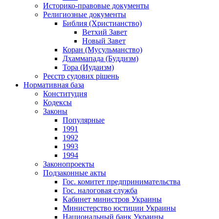
Историко-правовые документы
Религиозные документы
Библия (Христианство)
Ветхий Завет
Новый Завет
Коран (Мусульманство)
Дхаммапада (Буддизм)
Тора (Иудаизм)
Реєстр судових рішень
Нормативная база
Конституция
Кодексы
Законы
Популярные
1991
1992
1993
1994
Законопроекты
Подзаконные акты
Гос. комитет предпринимательства
Гос. налоговая служба
Кабинет министров Украины
Министерство юстиции Украины
Национальный банк Украины