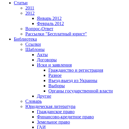
Статьи
2011
2012
Январь 2012
Февраль 2012
Вопрос-Ответ
Рассылки "Бесплатный юрист"
Библиотека
Ссылки
Шаблоны
Акты
Договоры
Иски и заявления
Гражданство и регистрация
Разное
Въезд-выезд из Украины
Выборы
Органы государственной власти
Другие
Словарь
Юридическая литература
Гражданское право
Финансово-кредитное право
Земельное право
ГАИ