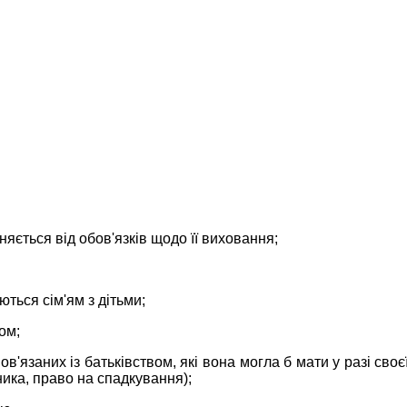
яється від обов'язків щодо її виховання;
ться сім'ям з дітьми;
ом;
'язаних із батьківством, які вона могла б мати у разі сво
ника, право на спадкування);