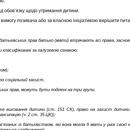
ою.
від обов'язку щодо утримання дитини.
вимогу позивача або за власною ініціативою вирішити питан
 батьківських прав батько (мати) втрачають всі права, заснова
 класифіковані за галузевою ознакою:
им);
ро соціальний захист.
ких прав, можуть бути поділені на три групи.
те виховання дитини (ст. 151 СК), право на захист дитини
нсипацію (ч. 2 ст. 35 ЦК));
'язаних із батьківством, які вона могла б мати у разі своєї
право на спадкування).