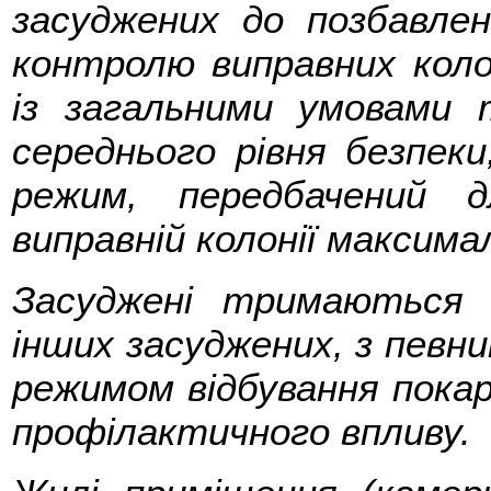
засуджених до позбавлен
контролю виправних колон
із загальними умовами 
середнього рівня безпек
режим, передбачений 
виправній колонії максима
Засуджені тримаються в
інших засуджених, з певн
режимом відбування покар
профілактичного впливу.