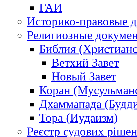
ГАИ
Историко-правовые 
Религиозные докуме
Библия (Христианс
Ветхий Завет
Новый Завет
Коран (Мусульман
Дхаммапада (Будд
Тора (Иудаизм)
Реєстр судових ріше