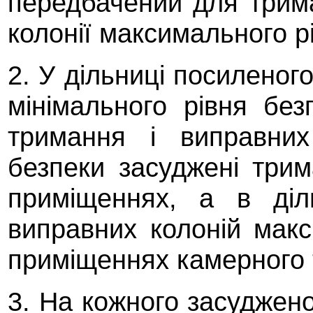
передбачений для трим
колонії максимального р
2. У дільниці посиленог
мінімального рівня бе
тримання і виправних
безпеки засуджені три
приміщеннях, а в діл
виправних колоній макс
приміщеннях камерного 
3. На кожного засуджен