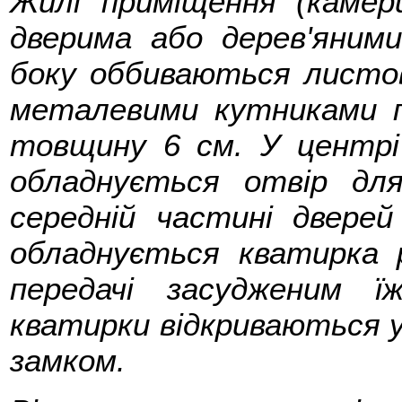
Жилі приміщення (каме
дверима або дерев'яними
боку оббиваються лист
металевими кутниками 
товщину 6 см. У центрі 
обладнується отвір дл
середній частині дверей
обладнується кватирка 
передачі засудженим 
кватирки відкриваються 
замком.