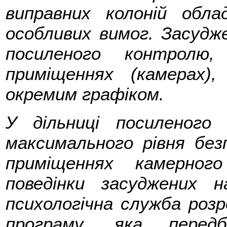
виправних колоній обла
особливих вимог. Засудже
посиленого контролю
приміщеннях (камерах)
окремим графіком.
У дільниці посиленого
максимального рівня бе
приміщеннях камерног
поведінки засуджених 
психологічна служба розр
програму, яка передб