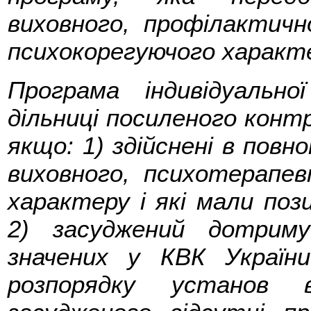
виховного, профілактич
психокорегуючого характ
Програма індивідуальн
дільниці посиленого конт
якщо: 1) здійснені в повно
виховного, психотерапе
характеру і які мали поз
2) засуджений дотримує
значених у КВК Україн
розпорядку установ 