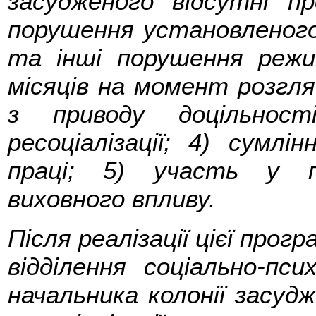
засудженого відсутні п
порушення установленого
та інші порушення реж
місяців на момент розгляд
з приводу доцільност
ресоціалізації; 4) сумл
праці; 5) участь у п
виховного впливу.
Після реалізації цієї про
відділення соціально-пс
начальника колонії засуд