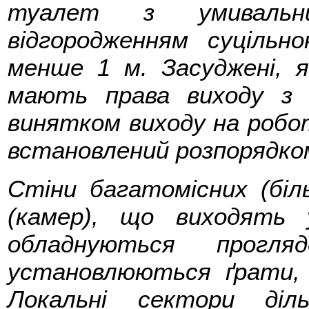
туалет з умивальн
відгородженням суціль
менше 1 м. Засуджені, я
мають права виходу з 
винятком виходу на робо
встановлений розпорядком
Стіни багатомісних (біл
(камер), що виходять 
обладнуються прогля
установлюються ґрати, 
Локальні сектори діл