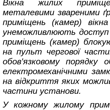
Вікна жилих приміще
металевими звареними ґ
приміщень (камер) вікн
унеможливлюють доступ д
приміщень (камер) блоку
на пульт чергової части
обов'язковому порядку 
електромеханічними замк
на відкриття яких можли
частини установи.
У кожному жилому примі