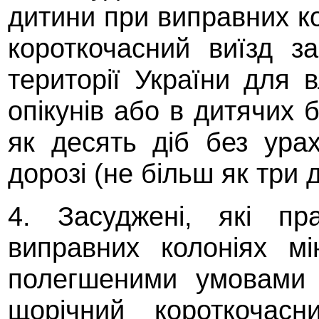
дитини при виправних к
короткочасний виїзд з
території України для 
опікунів або в дитячих 
як десять діб без ура
дорозі (не більш як три 
4. Засуджені, які п
виправних колоніях мі
полегшеними умовами 
щорічний короткочасн