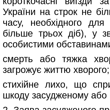
короткочасні виїзди з
України на строк не бі
часу, необхідного для
більше трьох діб), у з
особистими обставинам
смерть або тяжка хво
загрожує життю хворого;
стихійне лихо, що спр
шкоду засудженому або й
2. Заява засудженого про