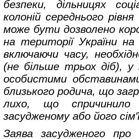
безпеки, дільницях соці
колоній середнього рівня
може бути дозволено корот
на території України на
включаючи часу, необхідн
(не більше трьох діб), у
особистими обставинам
близького родича, що заг
лихо, що спричинило 
засудженому або його сім'ї
Заява засудженого про 