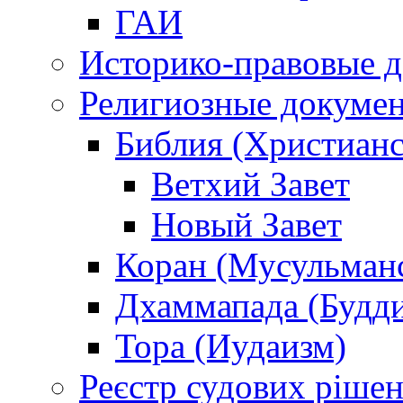
ГАИ
Историко-правовые 
Религиозные докуме
Библия (Христианс
Ветхий Завет
Новый Завет
Коран (Мусульман
Дхаммапада (Будд
Тора (Иудаизм)
Реєстр судових ріше