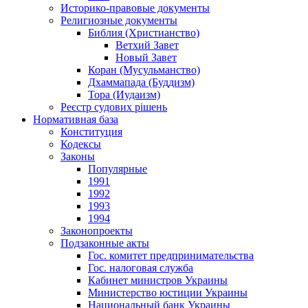
Историко-правовые документы
Религиозные документы
Библия (Христианство)
Ветхий Завет
Новый Завет
Коран (Мусульманство)
Дхаммапада (Буддизм)
Тора (Иудаизм)
Реєстр судових рішень
Нормативная база
Конституция
Кодексы
Законы
Популярные
1991
1992
1993
1994
Законопроекты
Подзаконные акты
Гос. комитет предпринимательства
Гос. налоговая служба
Кабинет министров Украины
Министерство юстиции Украины
Национальный банк Украины