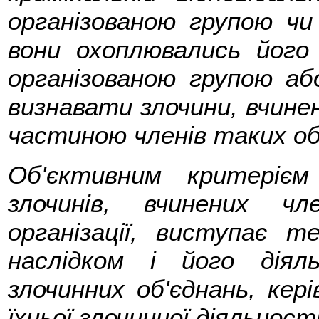
організованою групою чи
вони охоплювались його
організованою групою або
визнавати злочини, вчинен
частиною членів таких об'
Об'єктивним критерієм 
злочинів, вчинених ч
організації, виступає 
наслідком і його діял
злочинних об'єднань, кер
їхньої злочинної діяльності