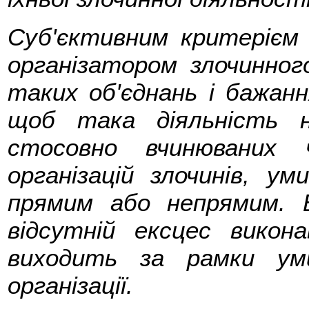
Суб'єктивним критерієм 
організатором злочинног
таких об'єднань і бажан
щоб така діяльність н
стосовно вчинюваних 
організацій злочинів, у
прямим або непрямим. 
відсутній ексцес викон
виходить за рамки ум
організації.