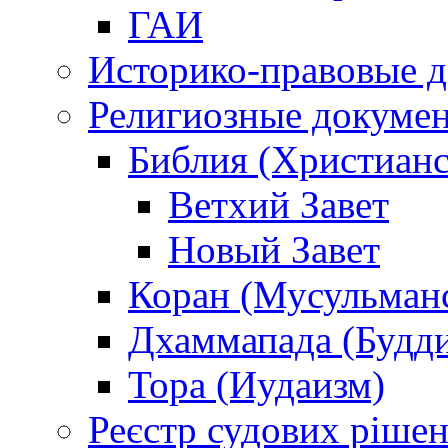
ГАИ
Историко-правовые 
Религиозные докуме
Библия (Христианс
Ветхий Завет
Новый Завет
Коран (Мусульман
Дхаммапада (Будд
Тора (Иудаизм)
Реєстр судових ріше