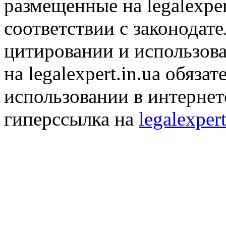
размещенные на legalexper
соответствии с законодат
цитировании и использов
на legalexpert.in.ua обяз
использовании в интернет
гиперссылка на
legalexpert