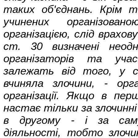
таких об'єднань. Крім то
учинених організова
організацією, слід врахо
ст. 30 визначені неодн
організаторів та учас
залежать від того, у с
вчиняла злочини, - орга
організації. Якщо в пер
настає тільки за злочинні 
в другому - і за саму
діяльності, тобто злоч