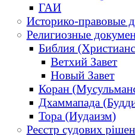
ГАИ
Историко-правовые 
Религиозные докуме
Библия (Христианс
Ветхий Завет
Новый Завет
Коран (Мусульман
Дхаммапада (Будд
Тора (Иудаизм)
Реєстр судових ріше