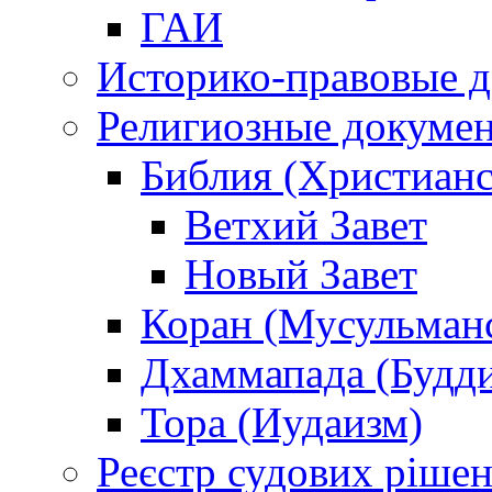
ГАИ
Историко-правовые 
Религиозные докуме
Библия (Христианс
Ветхий Завет
Новый Завет
Коран (Мусульман
Дхаммапада (Будд
Тора (Иудаизм)
Реєстр судових ріше