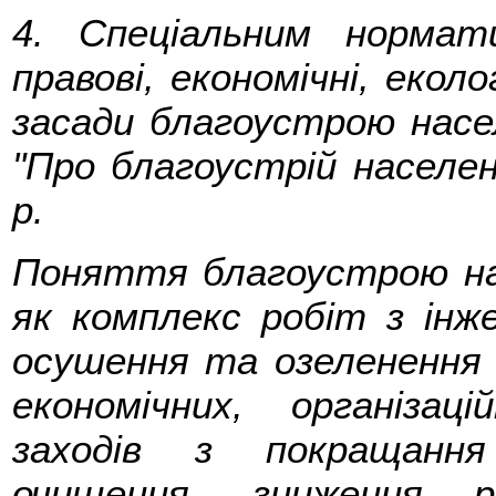
4. Спеціальним нормат
правові, економічні, еколо
засади благоустрою насел
"Про благоустрій населен
р.
Поняття благоустрою на
як комплекс робіт з інж
осушення та озеленення 
економічних, організац
заходів з покращання
очищення, зниження