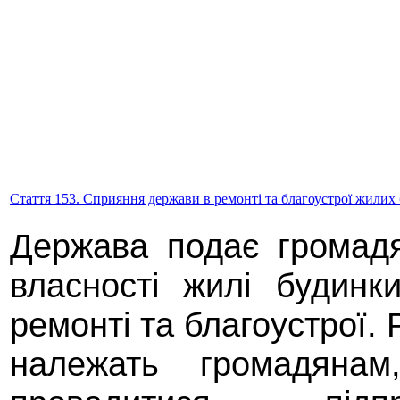
Стаття 153. Сприяння держави в ремонті та благоустрої жилих
Держава подає громадя
власності жилі будинк
ремонті та благоустрої. 
належать громадяна