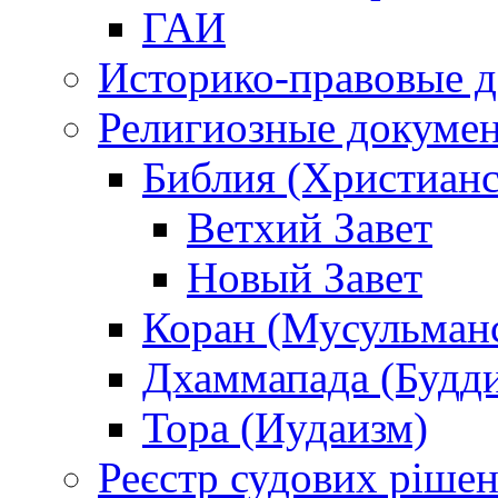
ГАИ
Историко-правовые 
Религиозные докуме
Библия (Христианс
Ветхий Завет
Новый Завет
Коран (Мусульман
Дхаммапада (Будд
Тора (Иудаизм)
Реєстр судових ріше