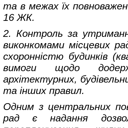
та в межах їх повноважень
16 ЖК.
2. Контроль за утриман
виконкомами місцевих рад
схоронністю будинків (кв
вимоги щодо додер
архітектурних, будівельн
та інших правил.
Одним з центральних пов
рад є надання дозво