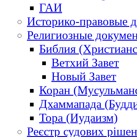
ГАИ
Историко-правовые 
Религиозные докуме
Библия (Христианс
Ветхий Завет
Новый Завет
Коран (Мусульман
Дхаммапада (Будд
Тора (Иудаизм)
Реєстр судових ріше