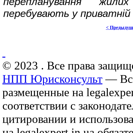
перепланування жили
перебувають у приватній 
< Предыдущ
© 2023 . Все права защищ
НПП Юрисконсульт
— Все
размещенные на legalexper
соответствии с законодат
цитировании и использов
на legalexpert.in.ua обяз