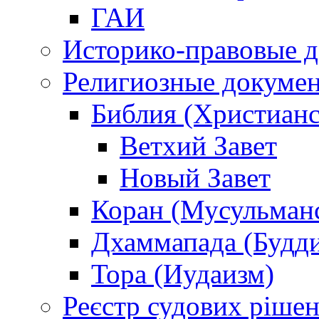
ГАИ
Историко-правовые 
Религиозные докуме
Библия (Христианс
Ветхий Завет
Новый Завет
Коран (Мусульман
Дхаммапада (Будд
Тора (Иудаизм)
Реєстр судових ріше