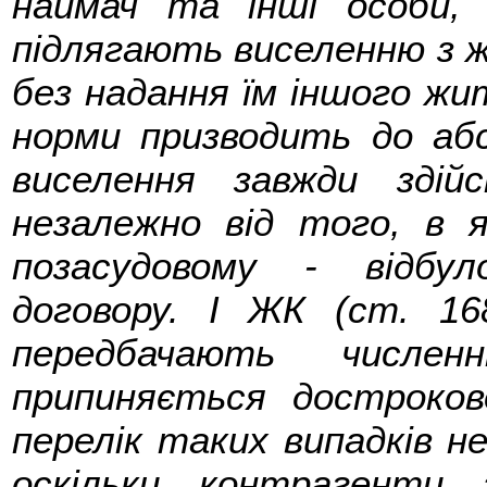
наймач та інші особи, 
підлягають виселенню з ж
без надання їм іншого жи
норми призводить до аб
виселення завжди здій
незалежно від того, в 
позасудовому - відбул
договору. І ЖК (ст. 16
передбачають числен
припиняється достроков
перелік таких випадків не
оскільки контрагенти