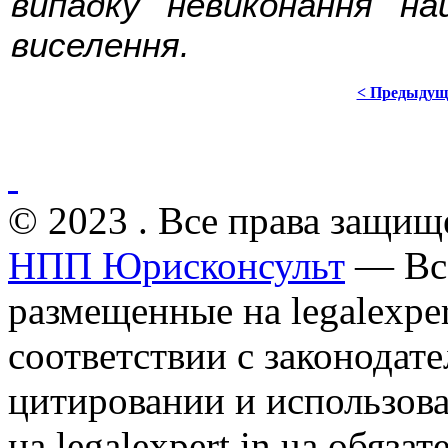
випадку невиконання на
виселення.
< Предыдущ
© 2023 . Все права защищ
НПП Юрисконсульт
— Все
размещенные на legalexper
соответствии с законодат
цитировании и использов
на legalexpert.in.ua обяз