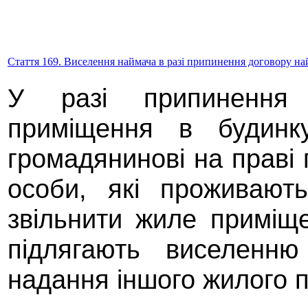
Стаття 169. Виселення наймача в разі припинення договору 
У разі припинення
приміщення в будинку
громадянинові на праві 
особи, які проживают
звільнити жиле приміще
підлягають виселенн
надання іншого жилого 