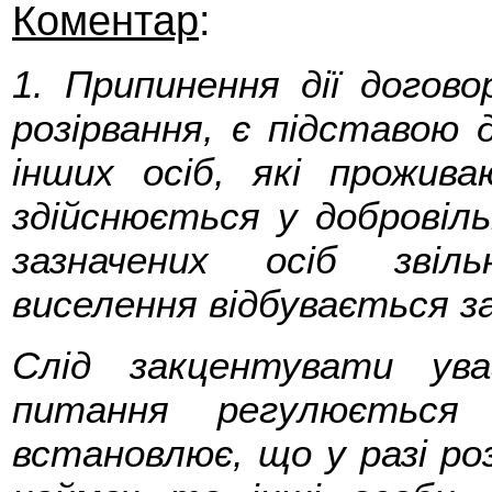
Коментар
:
1. Припинення дії догово
розірвання, є підставою 
інших осіб, які прожив
здійснюється у добровіль
зазначених осіб звіл
виселення відбувається з
Слід закцентувати ув
питання регулюєтьс
встановлює, що у разі ро