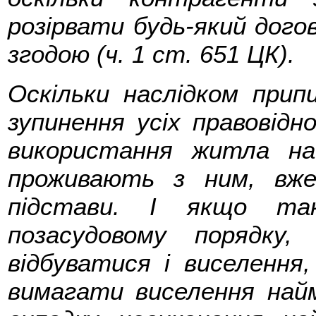
розірвати будь-який догов
згодою (ч. 1 ст. 651 ЦК).
Оскільки наслідком припи
зупинення усіх правовід
використання житла на
проживають з ним, вже
підстави. І якщо так
позасудовому порядку
відбуватися і виселення
вимагати виселення най