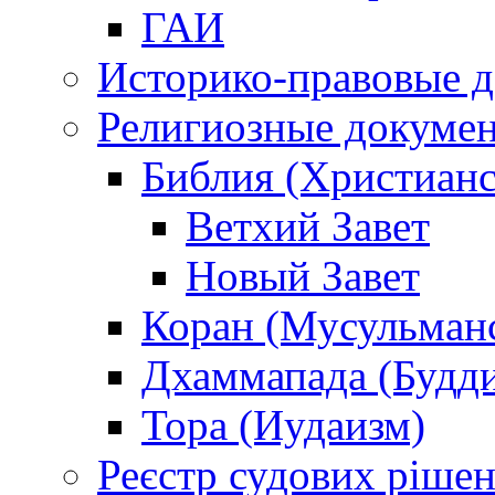
ГАИ
Историко-правовые 
Религиозные докуме
Библия (Христианс
Ветхий Завет
Новый Завет
Коран (Мусульман
Дхаммапада (Будд
Тора (Иудаизм)
Реєстр судових ріше