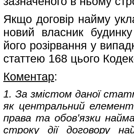
зазначеного в ньому стр
Якщо договір найму укл
новий власник будинку
його розірвання у випад
статтею 168 цього Кодек
Коментар
:
1. За змістом даної ста
як центральний елемент 
права та обов'язки найма
строку дії договору н