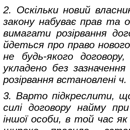
2. Оскільки новий власн
закону набуває прав та о
вимагати розірвання дог
йдеться про право нового
не будь-якого договору
укладено без зазначення
розірвання встановлені ч. 
3. Варто підкреслити, щ
силі договору найму при
іншої особи, в той час як