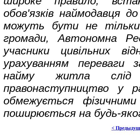
широке правило, вста
обов'язків наймодавця д
можуть бути не тільки
громади, Автономна Рес
учасники цивільних в
урахуванням переваги 
найму житла слід
правонаступництво у р
обмежується фізичним
поширюється на будь-яког
< Предыдущ