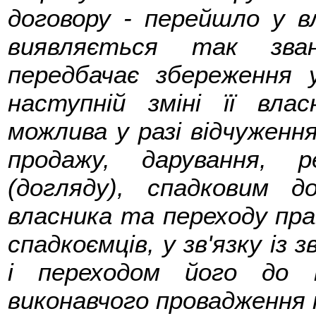
договору - перейшло у в
виявляється так зван
передбачає збереження 
наступній зміні її вла
можлива у разі відчуження
продажу, дарування, 
(догляду), спадковим д
власника та переходу пра
спадкоємців, у зв'язку із
і переходом його до 
виконавчого провадження