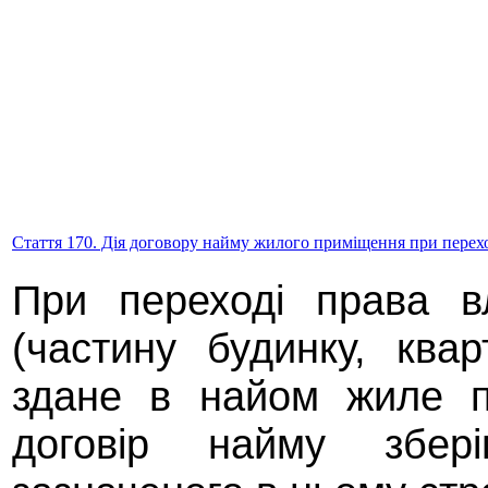
Стаття 170. Дія договору найму жилого приміщення при перехо
При переході права в
(частину будинку, ква
здане в найом жиле п
договір найму збер