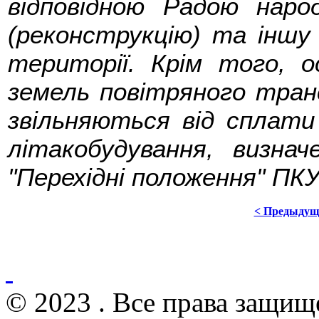
відповідною Радою наро
(реконструкцію) та іншу 
території. Крім того, 
земель повітряного тран
звільняються від сплати
літакобудування, визнач
"Перехідні положення" ПКУ
< Предыдущ
© 2023 . Все права защищ