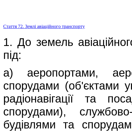
Стаття 72. Землі авіаційного транспорту
1. До земель авіаційно
під:
а) аеропортами, аер
спорудами (об'єктами у
радіонавігації та по
спорудами), службово
будівлями та споруда