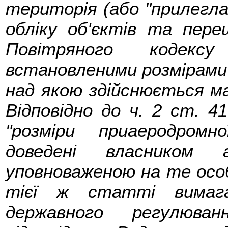
територія (або "прилегла
обліку об'єктів та пере
Повітряного кодекс
встановленими розмірами 
над якою здійснюється ма
Відповідно до ч. 2 ст. 4
"розміри приаеродром
доведені власником 
уповноваженою на те особ
тієї ж статті вимага
державного регулюван