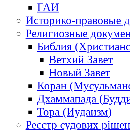
ГАИ
Историко-правовые 
Религиозные докуме
Библия (Христианс
Ветхий Завет
Новый Завет
Коран (Мусульман
Дхаммапада (Будд
Тора (Иудаизм)
Реєстр судових ріше