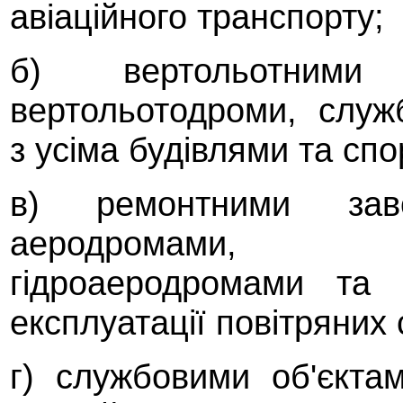
авіаційного транспорту;
б) вертольотними
вертольотодроми, служ
з усіма будівлями та сп
в) ремонтними заво
аеродромами, в
гідроаеродромами та
експлуатації повітряних 
г) службовими об'єкта