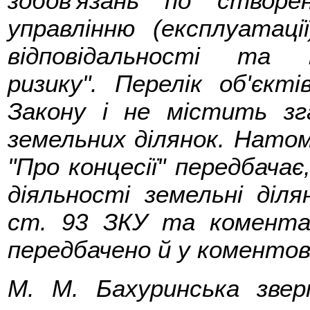
зобов'язань по створе
управлінню (експлуатації
відповідальності та 
ризику". Перелік об'єкт
Закону і не містить зг
земельних ділянок. Натомі
"Про концесії" передбачає
діяльності земельні діл
ст. 93 ЗКУ та коментар
передбачено й у коментова
М. М. Бахуринська звер