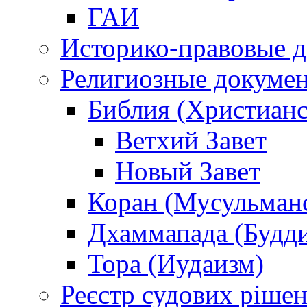
ГАИ
Историко-правовые 
Религиозные докуме
Библия (Христианс
Ветхий Завет
Новый Завет
Коран (Мусульман
Дхаммапада (Будд
Тора (Иудаизм)
Реєстр судових ріше