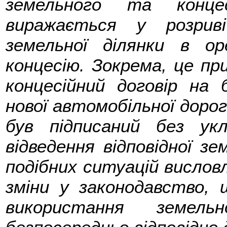
земельного та концес
виражається у розрив
земельної ділянки в о
концесію. Зокрема, це пр
концесійний договір на
нової автомобільної дороги
був підписаний без ук
відведення відповідної зе
подібних ситуацій вислов
зміни у законодавство,
використання земель