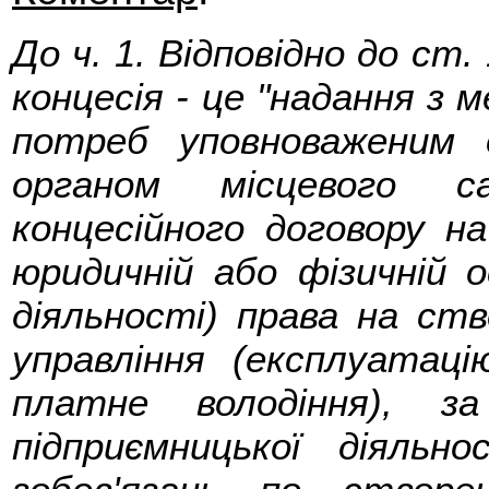
До ч. 1. Відповідно до ст.
концесія - це "надання з
потреб уповноваженим 
органом місцевого са
концесійного договору н
юридичній або фізичній о
діяльності) права на ств
управління (експлуатаці
платне володіння), з
підприємницької діяльн