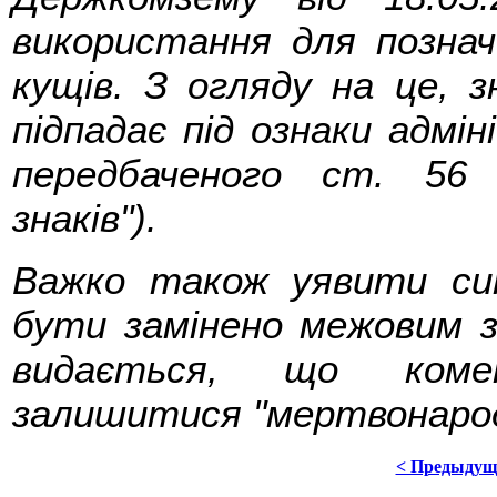
використання для позна
кущів. З огляду на це, 
підпадає під ознаки адмі
передбаченого ст. 56
знаків").
Важко також уявити си
бути замінено межовим з
видається, що коме
залишитися "мертвонаро
< Предыдущ