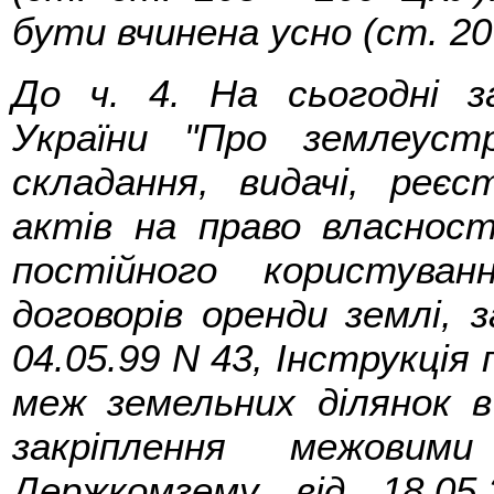
бути вчинена усно (ст. 20
До ч. 4. На сьогодні з
України "Про землеустр
складання, видачі, реєс
актів на право власност
постійного користува
договорів оренди землі, 
04.05.99 N 43, Інструкція
меж земельних ділянок в
закріплення межовим
Держкомзему від 18.05