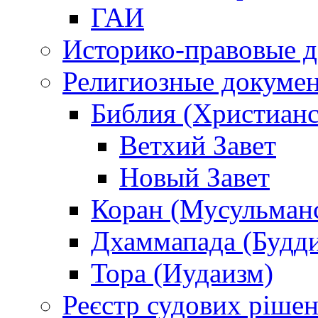
ГАИ
Историко-правовые 
Религиозные докуме
Библия (Христианс
Ветхий Завет
Новый Завет
Коран (Мусульман
Дхаммапада (Будд
Тора (Иудаизм)
Реєстр судових ріше