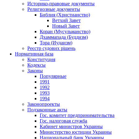
Историко-правовые документы
Религиозные документы
Библия (Христианство)
Ветхий Завет
Новый Завет
Коран (Мусульманство)
Дхаммапада (Буддизм)
Тора (Иудаизм)
Реєстр судових рішень
Нормативная база
Конституция
Кодексы
Законы
Популярные
1991
1992
1993
1994
Законопроекты
Подзаконные акты
Гос. комитет предпринимательства
Гос. налоговая служба
Кабинет министров Украины
Министерство юстиции Украины
Национальный банк Украины