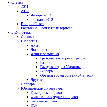
Статьи
2011
2012
Январь 2012
Февраль 2012
Вопрос-Ответ
Рассылки "Бесплатный юрист"
Библиотека
Ссылки
Шаблоны
Акты
Договоры
Иски и заявления
Гражданство и регистрация
Разное
Въезд-выезд из Украины
Выборы
Органы государственной власти
Другие
Словарь
Юридическая литература
Гражданское право
Финансово-кредитное право
Земельное право
ГАИ