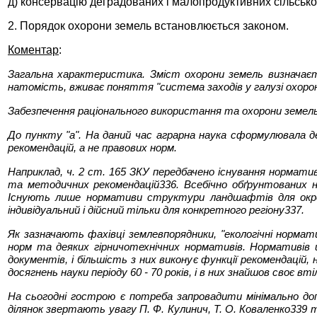
д) консервацію деградованих і малопродуктивних сільсько
2. Порядок охорони земель встановлюється законом.
Коментар
:
Загальна характеристика. Зміст охорони земель визначаєть
натомість, вживає поняття "система заходів у галузі охорони
Забезпечення раціонального використання та охорони земел
До пункту "а". На даний час аграрна наука сформулювала 
рекомендацій, а не правових норм.
Наприклад, ч. 2 ст. 165 ЗКУ передбачено існування нормати
та методичних рекомендацій336. Всебічно обґрунтованих нор
Існують лише нормативи структури ландшафтів для окрем
індивідуальний і дійсний тільки для конкретного регіону337.
Як зазначають фахівці землевпорядники, "екологічні норма
норм та деяких гірничотехнічних нормативів. Нормативів 
документів, і більшість з них виконує функції рекомендаці
досягнень науки періоду 60 - 70 років, і в них знайшов своє 
На сьогодні гострою є потреба запровадити мінімально доп
ділянок звертають увагу П. Ф. Кулинич, Т. О. Коваленко339 т