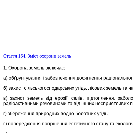
Стаття 164. Зміст охорони земель
1. Охорона земель включає:
а) обґрунтування і забезпечення досягнення раціонально
б) захист сільськогосподарських угідь, лісових земель та 
в) захист земель від ерозії, селів, підтоплення, заб
радіоактивними речовинами та від інших несприятливих п
г) збереження природних водно-болотних угідь;
ґ) попередження погіршення естетичного стану та екологі