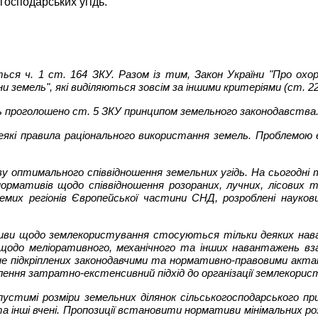
господарських угідь.
ся ч. 1 ст. 164 ЗКУ. Разом із тим, Закон України "Про охо
 земель", які виділяються зовсім за іншими критеріями (ст. 22
ь проголошено ст. 5 ЗКУ принципом земельного законодавства
деякі правила раціонального використання земель. Проблемою
ву оптимального співвідношення земельних угідь. На сьогодні 
мативів щодо співвідношення розораних, лучних, лісових та і
их регіонів Європейської частини СНД, розроблені науковц
тиви щодо землекористування стосуються тільки деяких нава
щодо меліоративного, механічного та інших навантажень вза
й, не підкріплених законодавчими та нормативно-правовими акт
втілення затратно-екстенсивний підхід до організації землекорис
устимі розміри земельних ділянок сільськогосподарського при
а інші вчені. Пропозиції встановити нормативи мінімальних роз