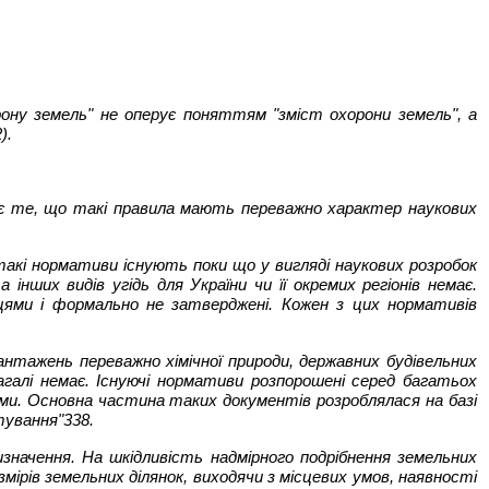
рону земель" не оперує поняттям "зміст охорони земель", а
).
.
 є те, що такі правила мають переважно характер наукових
такі нормативи існують поки що у вигляді наукових розробок
нших видів угідь для України чи її окремих регіонів немає.
ями і формально не затверджені. Кожен з цих нормативів
нтажень переважно хімічної природи, державних будівельних
галі немає. Існуючі нормативи розпорошені серед багатьох
ами. Основна частина таких документів розроблялася на базі
тування"338.
значення. На шкідливість надмірного подрібнення земельних
мірів земельних ділянок, виходячи з місцевих умов, наявності