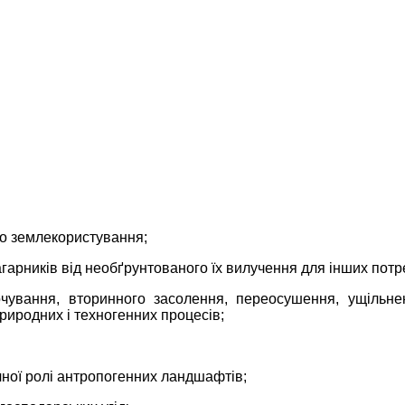
го землекористування;
чагарників від необґрунтованого їх вилучення для інших потр
олочування, вторинного засолення, переосушення, ущільн
риродних і техногенних процесів;
чної ролі антропогенних ландшафтів;