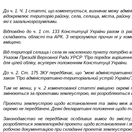
До ч. 1. Ч. 1 статті, що коментується, визначає межу адміні
відокремлює територію району, села, селища, міста, району
які є загальнозрозумілими.
Відповідно до ч. 1 ст. 133 Конституції України разом із
складають області та АРК. З незрозумілих причин ні у ко
вміщено.
Від території селища і села як населеного пункту потрібно 
Указом Президії Верховної Ради УРСР "Про порядок вирішенн
для цілей обліку, всупереч положенням Конституції України.
До ч. 2. Ст. 175 ЗКУ передбачає, що "межі адміністративн
закон "Про адміністративно-територіальний устрій України", 
Тим не менш, у ч. 2 коментованої статті вміщено окремі 
змінюються за проектами землеустрою, які розробляються від
Проекти землеустрою щодо встановлення та зміни меж ад
окремо не передбачені. Деякі декларативні положення щодо та
Законодавство не передбачає особливих вимог до змісту,
розроблятися землевпорядні проекти щодо встановлення і змі
робочою документацією при складанні проектів землеустрою,