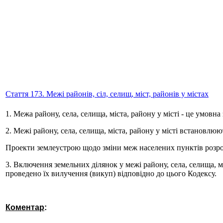
Стаття 173. Межі районів, сіл, селищ, міст, районів у містах
1. Межа району, села, селища, міста, району у місті - це умовна
2. Межі району, села, селища, міста, району у місті встановл
Проекти землеустрою щодо зміни меж населених пунктів розро
3. Включення земельних ділянок у межі району, села, селища, м
проведено їх вилучення (викуп) відповідно до цього Кодексу.
Коментар
: