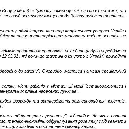
ону у місті) як "умовну замкнену лінію на поверхні землі, що
є черговий прикладом вміщення до Закону визначення понять,
и систему адміністративно-територіального устрою України
міністративно-територіальних утворень жодних приписів не
 як адміністративно-територіальних одиниць було передбачено
.03.81 і які поки-що фактично існують в Україні, принаймні
овідно до закону". Очевидно, мається на увазі спеціальний
селищ, міст, районів у містах. Ці межі "встановлюються і
енеральних планів населених пунктів".
ядок розгляду та затвердження землевпорядних проектів,
".
чних обґрунтувань розвитку", відповідно до яких повинні
ого, техніко-економічні обґрунтування розвитку слід вважати
цями, що володіють достатньою кваліфікацією.