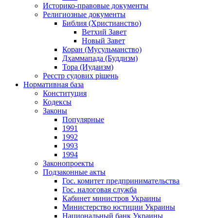
Историко-правовые документы
Религиозные документы
Библия (Христианство)
Ветхий Завет
Новый Завет
Коран (Мусульманство)
Дхаммапада (Буддизм)
Тора (Иудаизм)
Реєстр судових рішень
Нормативная база
Конституция
Кодексы
Законы
Популярные
1991
1992
1993
1994
Законопроекты
Подзаконные акты
Гос. комитет предпринимательства
Гос. налоговая служба
Кабинет министров Украины
Министерство юстиции Украины
Национальный банк Украины