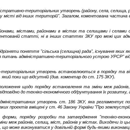
стративно-територіальних утворень (району, села, селища, рай
 у місті від інших територій". Загалом, коментована частина 
 районами, містами, районами в містах та селищами і селам
ментованій статті, ні в інших статтях ЗКУ про межі цих ад
відрізняти поняття "сільська (селищна) рада", існування яких
я питань адміністративно-територіального устрою УРСР" від 12
о-територіальних утворень встановлюються в порядку та відп
який поки що відсутній (див. коментар до ст. 175 ЗКУ).
положення щодо порядку встановлення та зміни меж районів, 
повідно до техніко-економічного обґрунтування їх розвитку, г
міністративних утворень ст. 186 ЗКУ, яка регламентує пор
ких проектів вміщені у ст. 46 Закону України "Про землеустрій
 форми, порядку розробки та затвердження "техніко-економі
ни меж районів, селищ, міст, районів у містах. Виходячи із ць
 що може виконуватися у довільній формі будь-якими виконав