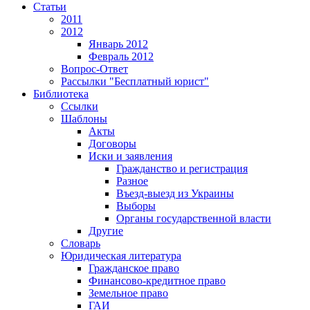
Статьи
2011
2012
Январь 2012
Февраль 2012
Вопрос-Ответ
Рассылки "Бесплатный юрист"
Библиотека
Ссылки
Шаблоны
Акты
Договоры
Иски и заявления
Гражданство и регистрация
Разное
Въезд-выезд из Украины
Выборы
Органы государственной власти
Другие
Словарь
Юридическая литература
Гражданское право
Финансово-кредитное право
Земельное право
ГАИ