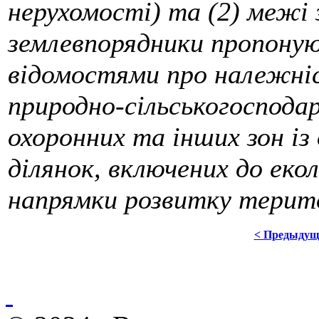
нерухомості) та (2) межі з
землевпорядники пропоную
відомостями про належніс
природно-сільськогосподар
охоронних та інших зон і
ділянок, включених до еко
напрямки розвитку терит
< Предыдущ