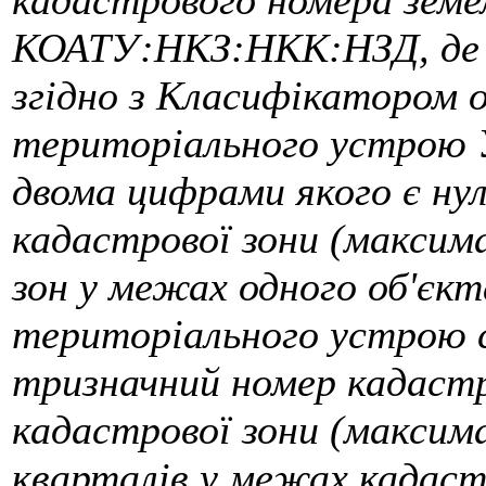
кадастрового номера земел
КОАТУ:НКЗ:НКК:НЗД, де 
згідно з Класифікатором 
територіального устрою 
двома цифрами якого є нул
кадастрової зони (максим
зон у межах одного об'єк
територіального устрою 
тризначний номер кадаст
кадастрової зони (максим
кварталів у межах кадаст