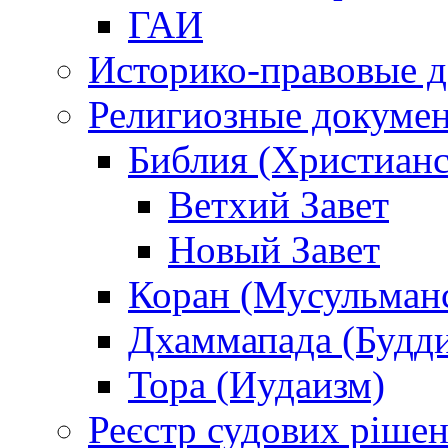
ГАИ
Историко-правовые 
Религиозные докуме
Библия (Христианс
Ветхий Завет
Новый Завет
Коран (Мусульман
Дхаммапада (Будд
Тора (Иудаизм)
Реєстр судових ріше