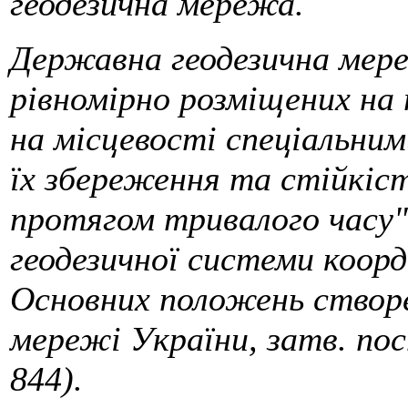
геодезична мережа.
Державна геодезична мереж
рівномірно розміщених на 
на місцевості спеціальни
їх збереження та стійкіст
протягом тривалого часу"
геодезичної системи коорд
Основних положень створе
мережі України, затв. по
844).