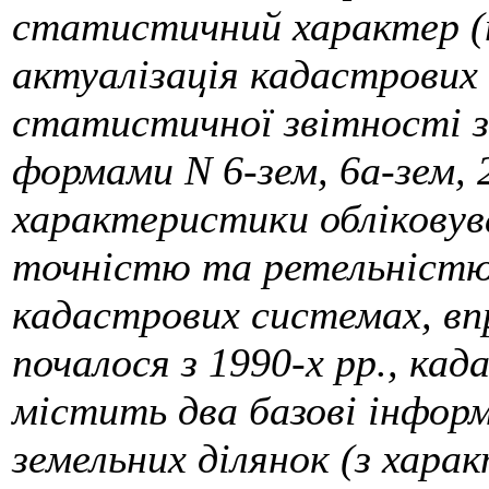
статистичний характер (п
актуалізація кадастрових 
статистичної звітності з 
формами N 6-зем, 6а-зем, 
характеристики облікову
точністю та ретельністю
кадастрових системах, вп
почалося з 1990-х рр., кад
містить два базові інформ
земельних ділянок (з хара