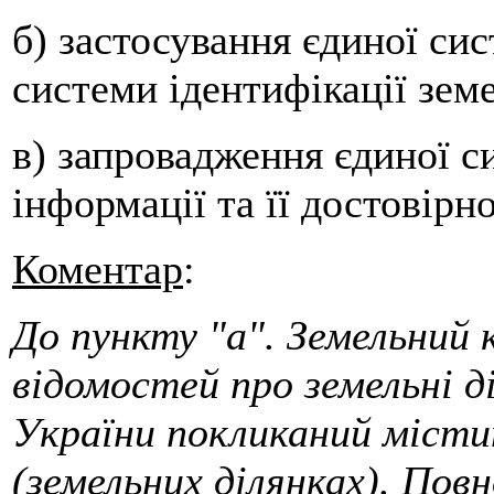
б) застосування єдиної си
системи ідентифікації зем
в) запровадження єдиної с
інформації та її достовірно
Коментар
:
До пункту "а". Земельний 
відомостей про земельні 
України покликаний місти
(земельних ділянках). Пов