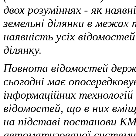
двох розуміннях - як наявн
земельні ділянки в межах 
наявність усіх відомосте
ділянку.
Повнота відомостей держ
сьогодні має опосередков
інформаційних технологій
відомостей, що в них вмі
на підставі постанови К
автоматизованої системи