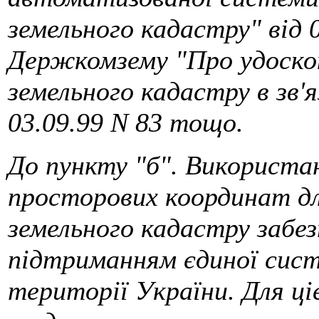
земельного кадастру" від 0
Держкомзему "Про удоско
земельного кадастру в зв'
03.09.99 N 83 тощо.
До пункту "б". Використа
просторових координат д
земельного кадастру забе
підтриманням єдиної сис
території України. Для ц