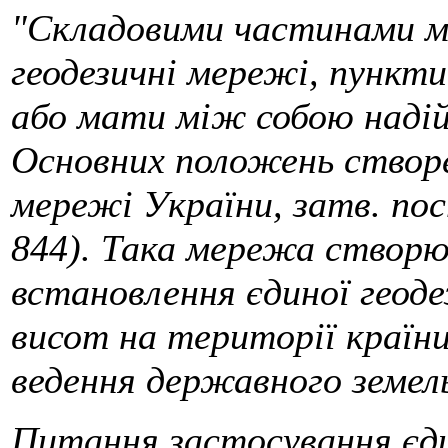
"Складовими частинами ме
геодезичні мережі, пункти
або мати між собою надійн
Основних положень створе
мережі України, затв. по
844). Така мережа створю
встановлення єдиної геод
висот на території країни
ведення державного земел
Питання застосування єд