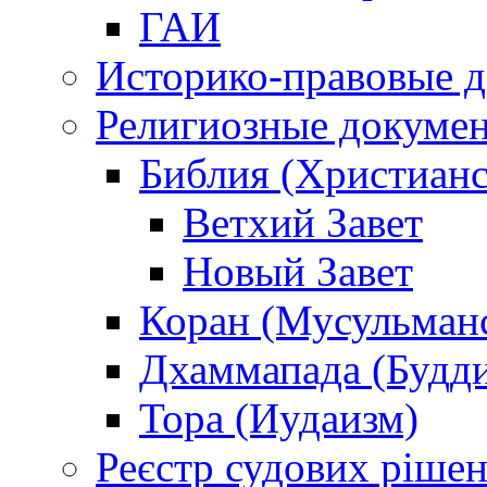
ГАИ
Историко-правовые 
Религиозные докуме
Библия (Христианс
Ветхий Завет
Новый Завет
Коран (Мусульман
Дхаммапада (Будд
Тора (Иудаизм)
Реєстр судових ріше