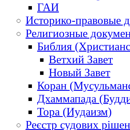
ГАИ
Историко-правовые 
Религиозные докуме
Библия (Христианс
Ветхий Завет
Новый Завет
Коран (Мусульман
Дхаммапада (Будд
Тора (Иудаизм)
Реєстр судових ріше