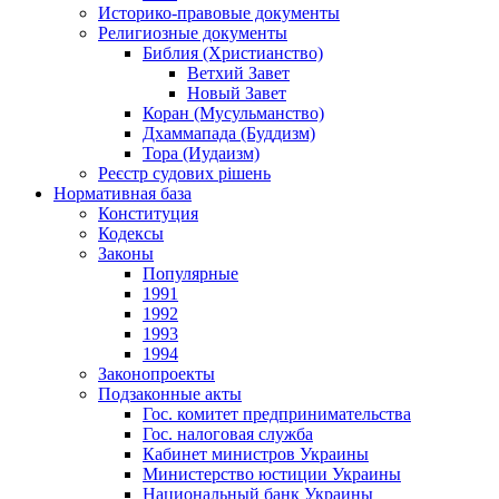
Историко-правовые документы
Религиозные документы
Библия (Христианство)
Ветхий Завет
Новый Завет
Коран (Мусульманство)
Дхаммапада (Буддизм)
Тора (Иудаизм)
Реєстр судових рішень
Нормативная база
Конституция
Кодексы
Законы
Популярные
1991
1992
1993
1994
Законопроекты
Подзаконные акты
Гос. комитет предпринимательства
Гос. налоговая служба
Кабинет министров Украины
Министерство юстиции Украины
Национальный банк Украины