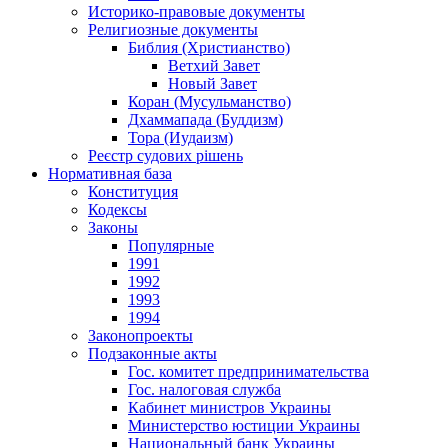
Историко-правовые документы
Религиозные документы
Библия (Христианство)
Ветхий Завет
Новый Завет
Коран (Мусульманство)
Дхаммапада (Буддизм)
Тора (Иудаизм)
Реєстр судових рішень
Нормативная база
Конституция
Кодексы
Законы
Популярные
1991
1992
1993
1994
Законопроекты
Подзаконные акты
Гос. комитет предпринимательства
Гос. налоговая служба
Кабинет министров Украины
Министерство юстиции Украины
Национальный банк Украины