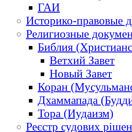
ГАИ
Историко-правовые 
Религиозные докуме
Библия (Христианс
Ветхий Завет
Новый Завет
Коран (Мусульман
Дхаммапада (Будд
Тора (Иудаизм)
Реєстр судових ріше