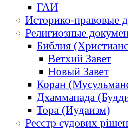
ГАИ
Историко-правовые 
Религиозные докуме
Библия (Христианс
Ветхий Завет
Новый Завет
Коран (Мусульман
Дхаммапада (Будд
Тора (Иудаизм)
Реєстр судових ріше